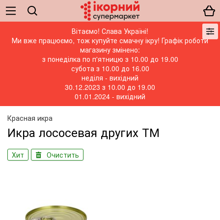
Вітаємо! Слава Україні!
Ми вже працюємо, тож купуйте смачну ікру! Графік роботи
магазину змінено:
з понеділка по п'ятницю з 10.00 до 19.00
субота з 10.00 до 16.00
неділя - вихідний
30.12.2023 з 10.00 до 19.00
01.01.2024 - вихідний
Красная икра
Икра лососевая других ТМ
Хит
Очистить