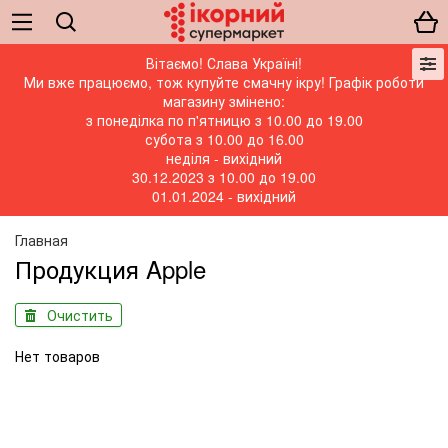
Вітаємо! Слава Україні!
Ми вже працюємо, тож купуйте смачну ікру! Графік роботи
магазину змінено:
з понеділка по п'ятницю з 10.00 до 19.00
субота з 10.00 до 16.00
неділя - вихідний
30.12.2023 з 10.00 до 19.00
01.01.2024 - вихідний
Главная
Продукция Apple
Очистить
Нет товаров