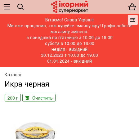
Вітаємо! Слава Україні!
Ми вже працюємо, тож купуйте смачну ікру! Графік роботи
магазину змінено:
з понеділка по п'ятницю з 10.00 до 19.00
субота з 10.00 до 16.00
неділя - вихідний
30.12.2023 з 10.00 до 19.00
01.01.2024 - вихідний
Каталог
Икра черная
200 г
Очистить