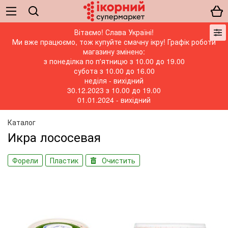
Вітаємо! Слава Україні!
Ми вже працюємо, тож купуйте смачну ікру! Графік роботи
магазину змінено:
з понеділка по п'ятницю з 10.00 до 19.00
субота з 10.00 до 16.00
неділя - вихідний
30.12.2023 з 10.00 до 19.00
01.01.2024 - вихідний
Каталог
Икра лососевая
Форели
Пластик
Очистить