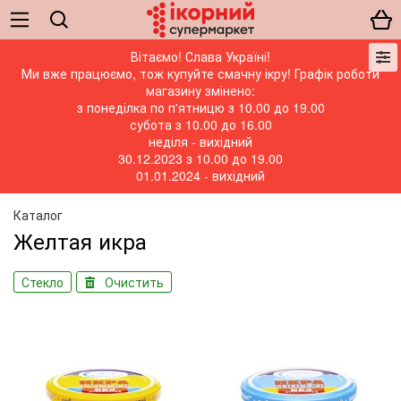
Вітаємо! Слава Україні!
Ми вже працюємо, тож купуйте смачну ікру! Графік роботи
магазину змінено:
з понеділка по п'ятницю з 10.00 до 19.00
субота з 10.00 до 16.00
неділя - вихідний
30.12.2023 з 10.00 до 19.00
01.01.2024 - вихідний
Каталог
Желтая икра
Стекло
Очистить