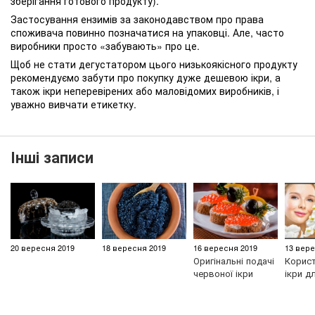
зберігання готового продукту).
Застосування ензимів за законодавством про права
споживача повинно позначатися на упаковці. Але, часто
виробники просто «забувають» про це.
Щоб не стати дегустатором цього низькоякісного продукту
рекомендуємо забути про покупку дуже дешевою ікри, а
також ікри неперевірених або маловідомих виробників, і
уважно вивчати етикетку.
Інші записи
20 вересня 2019
18 вересня 2019
16 вересня 2019
13 вере
Оригінальні подачі
Корист
червоної ікри
ікри д