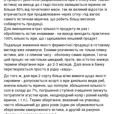
ястика) на виході до стадії посолу залишається ікринок не
більше 80% від початкової маси, так як великий відсоток їх
втрачається при продавлюванні через сітку і під вагою
самого ястичная мішечка, що робить більш високою
собівартість продукції.
Для зменшення втрат кількості продукту як раз і
обробляють ястик ензимами - на виході виходить практично
100% кількість ікри, що і здешевлює кінцевий продукт.
Подальше зниження якості ферментної продукції в готовому
вигляді вже неминуче. Ензими розчиняють не тільки плівку
ястика, але і з плином часу - оболонку самих ікринок. І хоча
цей процес не настільки швидкий, проте, він істотно знижує
терміни зберігання ікри - до 2-3 місяців. Далі вона в банку
перетворюється просто в рідку «кашу».
До того ж, для ікри 2 сорту більш м'які вимоги щодо якості
сировини - допускається асорті з ікри декількох видів риб,
значна кількість ікринок, що лопнули, збільшення кількості
солі в складі до 7%, погіршення ступеня очищення (можуть
потрапляти згустки крові, неоднорідний колір і різний калібр
ікринок, і т.п.). Термін зберігання, вказаний на упаковці,
часто збільшений до двох років (один рік обумовлюється
зберіганням замороженого ястика, а другий за рахунок