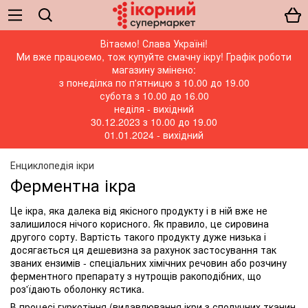
Вітаємо! Слава Україні!
Ми вже працюємо, тож купуйте смачну ікру! Графік роботи
магазину змінено:
з понеділка по п'ятницю з 10.00 до 19.00
субота з 10.00 до 16.00
неділя - вихідний
30.12.2023 з 10.00 до 19.00
01.01.2024 - вихідний
Енциклопедія ікри
Ферментна ікра
Це ікра, яка далека від якісного продукту і в ній вже не
залишилося нічого корисного. Як правило, це сировина
другого сорту. Вартість такого продукту дуже низька і
досягається ця дешевизна за рахунок застосування так
званих ензимів - спеціальних хімічних речовин або розчину
ферментного препарату з нутрощів ракоподібних, що
роз'їдають оболонку ястика.
В процесі гуркотіння (видавлювання ікри з сполучних тканин