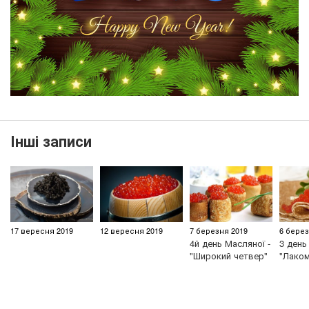
Інші записи
17 вересня 2019
12 вересня 2019
7 березня 2019
6 берез
4й день Масляної -
3 день
"Широкий четвер"
"Лаком