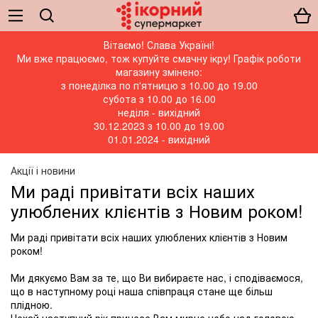
Вітаємо! Слава Україні!
Ми вже працюємо, тож купуйте смачну ікру! Графік роботи
магазину змінено:
з понеділка по п'ятницю з 10.00 до 19.00
субота з 10.00 до 16.00
неділя - вихідний
30.12.2023 з 10.00 до 19.00
01.01.2024 - вихідний
Акції і новини
Ми раді привітати всіх наших
улюблених клієнтів з Новим роком!
Ми раді привітати всіх наших улюблених клієнтів з Новим
роком!
Ми дякуємо Вам за те, що Ви вибираєте нас, і сподіваємося,
що в наступному році наша співпраця стане ще більш
плідною.