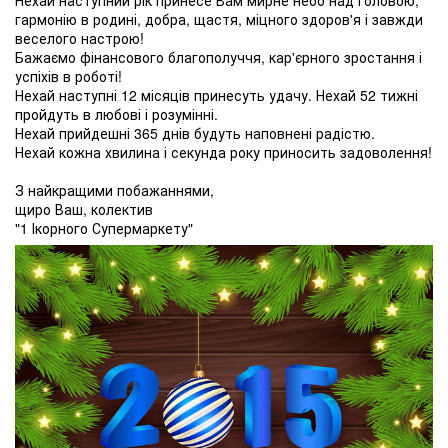
Нехай наступний рік принесе Вам мирне небо над головою,
гармонію в родині, добра, щастя, міцного здоров'я і завжди
веселого настрою!
Бажаємо фінансового благополуччя, кар'єрного зростання і
успіхів в роботі!
Нехай наступні 12 місяців принесуть удачу. Нехай 52 тижні
пройдуть в любові і розумінні.
Нехай прийдешні 365 днів будуть наповнені радістю.
Нехай кожна хвилина і секунда року приносить задоволення!
З найкращими побажаннями,
щиро Ваш, колектив
"1 Ікорного Супермаркету"