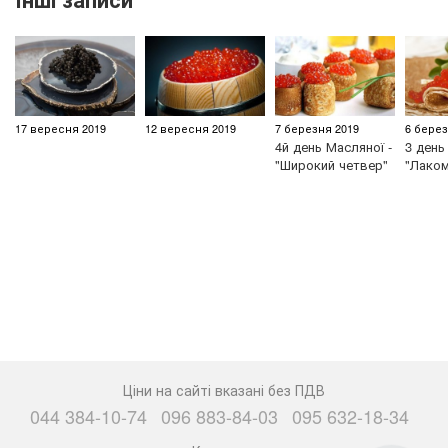
17 вересня 2019
12 вересня 2019
7 березня 2019
6 берез
4й день Масляної -
3 день
"Широкий четвер"
"Лаком
Ціни на сайті вказані без ПДВ
044 384-10-74
096 883-84-03
095 632-18-34