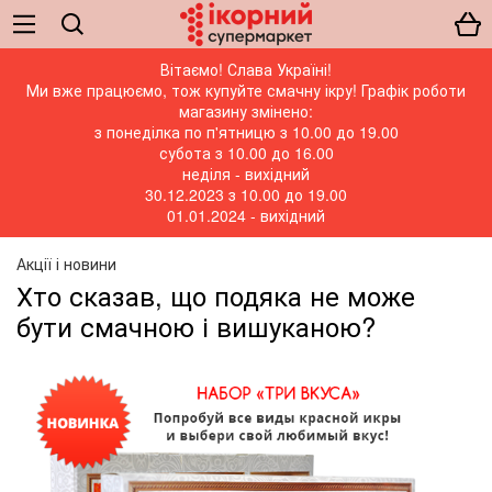
Вітаємо! Слава Україні!
Ми вже працюємо, тож купуйте смачну ікру! Графік роботи
магазину змінено:
з понеділка по п'ятницю з 10.00 до 19.00
субота з 10.00 до 16.00
неділя - вихідний
30.12.2023 з 10.00 до 19.00
01.01.2024 - вихідний
Акції і новини
Хто сказав, що подяка не може
бути смачною і вишуканою?