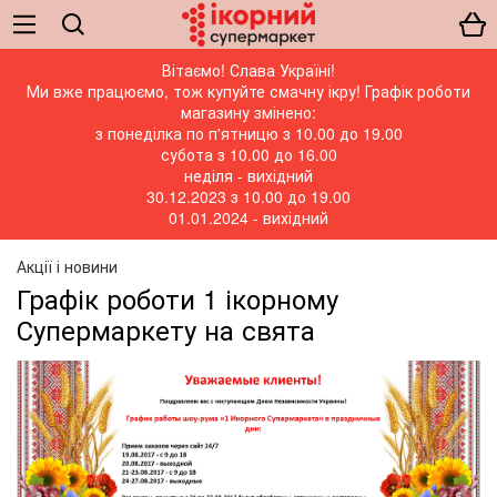
Вітаємо! Слава Україні!
Ми вже працюємо, тож купуйте смачну ікру! Графік роботи
магазину змінено:
з понеділка по п'ятницю з 10.00 до 19.00
субота з 10.00 до 16.00
неділя - вихідний
30.12.2023 з 10.00 до 19.00
01.01.2024 - вихідний
Акції і новини
Графік роботи 1 ікорному
Супермаркету на свята