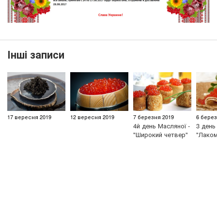
Інші записи
17 вересня 2019
12 вересня 2019
7 березня 2019
6 берез
4й день Масляної -
3 день
"Широкий четвер"
"Лаком