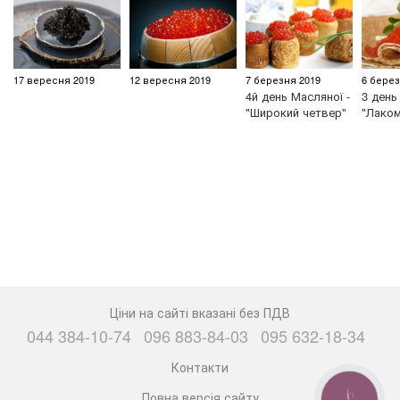
17 вересня 2019
12 вересня 2019
7 березня 2019
6 берез
4й день Масляної -
3 день
"Широкий четвер"
"Лаком
Ціни на сайті вказані без ПДВ
044 384-10-74
096 883-84-03
095 632-18-34
Контакти
Повна версія сайту
КНОПКА