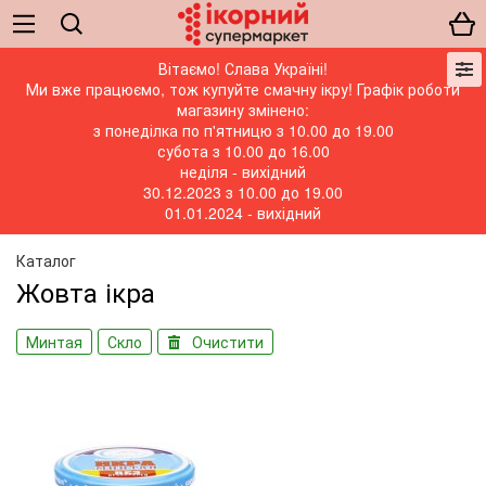
Вітаємо! Слава Україні!
Ми вже працюємо, тож купуйте смачну ікру! Графік роботи
магазину змінено:
з понеділка по п'ятницю з 10.00 до 19.00
субота з 10.00 до 16.00
неділя - вихідний
30.12.2023 з 10.00 до 19.00
01.01.2024 - вихідний
Каталог
Жовта ікра
Минтая
Скло
Очистити