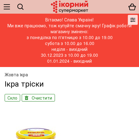
Вітаємо! Слава Україні!
Ми вже працюємо, тож купуйте смачну ікру! Графік роботи
магазину змінено:
з понеділка по п'ятницю з 10.00 до 19.00
субота з 10.00 до 16.00
неділя - вихідний
30.12.2023 з 10.00 до 19.00
01.01.2024 - вихідний
Жовта iкра
Ікра тріски
Скло
Очистити