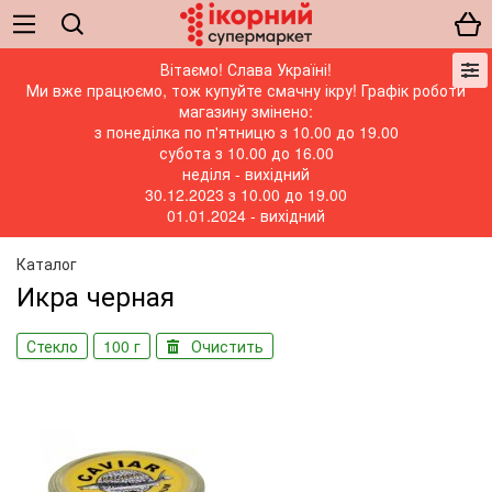
Вітаємо! Слава Україні!
Ми вже працюємо, тож купуйте смачну ікру! Графік роботи
магазину змінено:
з понеділка по п'ятницю з 10.00 до 19.00
субота з 10.00 до 16.00
неділя - вихідний
30.12.2023 з 10.00 до 19.00
01.01.2024 - вихідний
Каталог
Икра черная
Стекло
100 г
Очистить