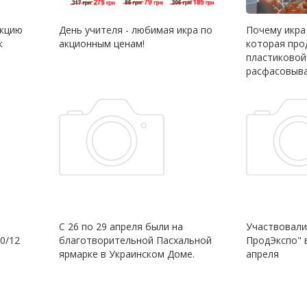
акцию
День учителя - любимая икра по
Почему икра
к
акционным ценам!
которая про
пластиковой
расфасовыва
С 26 по 29 апреля были на
Участвовали
0/12
благотворительной Пасхальной
ПродЭкспо" 
ярмарке в Украинском Доме.
апреля