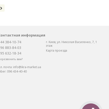
Контактная информация
044 384-10-74
г. Киев, ул. Николая Василенко, 7, 1
этаж
096 883-84-03
Карта проезда
095 632-18-34
ерезвонить вам?
л. почта:
info@ikra-market.ua
iber:
096 434-40-40