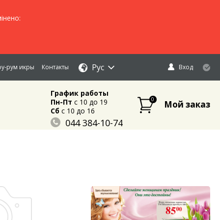
інено:
Рус
у-рум икры
Контакты
Вход
График работы
0
Пн-Пт
c 10 до 19
Мой заказ
Сб
c 10 до 16
044 384-10-74
096 883-84-03
095 632-18-34