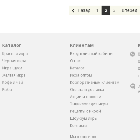
Назад
1
2
3
Вперед
Каталог
Клиентам
Красная икра
Вход в личный кабинет
Черная икра
О нас
Икра щуки
Каталог
Желтая икра
Икра оптом
П
Кофе и чай
Корпоративным клиентам
Э
Рыба
Оплата и доставка
V
Акции и новости
Энциклопедия икры
Рецепты с икрой
Шоу-рум икры
Контакты
Мы в соцсетях