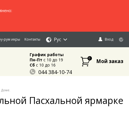
інено:
Рус
у-рум икры
Контакты
Вход
График работы
0
Пн-Пт
c 10 до 19
Мой заказ
Сб
c 10 до 16
044 384-10-74
096 883-84-03
095 632-18-34
 Доме.
ельной Пасхальной ярмарке