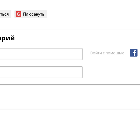
ться
Плюсануть
арий
Войти с помощью