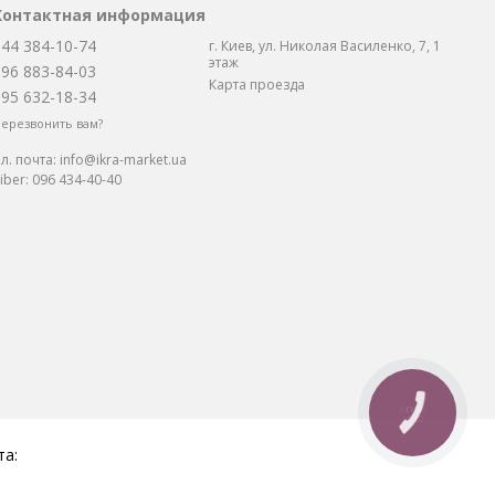
Контактная информация
044 384-10-74
г. Киев, ул. Николая Василенко, 7, 1
этаж
096 883-84-03
Карта проезда
095 632-18-34
ерезвонить вам?
л. почта:
info@ikra-market.ua
iber:
096 434-40-40
КНОПКА
СВЯЗИ
та: