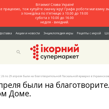
Вітаємо! Слава Україні!
е працюємо, тож купуйте смачну ікру! Графік роботи магазину зм
з понеділка по п'ятницю з 10.00 до 19.00
субота з 10.00 до 16.00
неділя - вихідний.
доставка
Акции и новости
Энциклопедия икры
Рецепты с икрой
Шо
С 26 по 29 апреля были на благотворительной Пасхальной ярмарке в Украинском
 апреля были на благотворит
ом Доме.