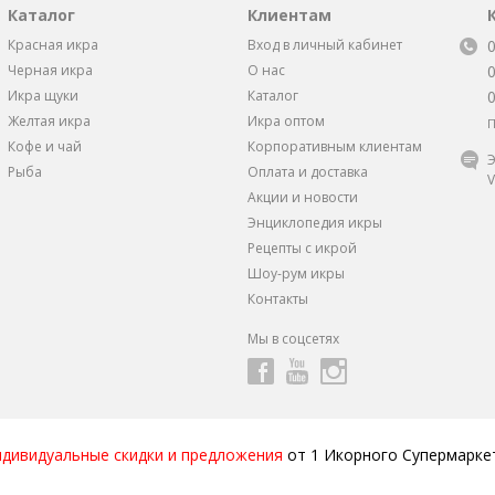
Каталог
Клиентам
Красная икра
Вход в личный кабинет
Черная икра
О нас
Икра щуки
Каталог
Желтая икра
Икра оптом
П
Кофе и чай
Корпоративным клиентам
Э
Рыба
Оплата и доставка
V
Акции и новости
Энциклопедия икры
Рецепты с икрой
Шоу-рум икры
Контакты
Мы в соцсетях
ндивидуальные скидки и предложения
от 1 Икорного Супермарке