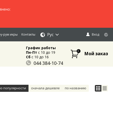
інено:
Рус
у-рум икры
Контакты
Вход
График работы
0
Пн-Пт
c 10 до 19
Мой заказ
Сб
c 10 до 16
044 384-10-74
096 883-84-03
095 632-18-34
по популярности
сначала дешевле
по названию