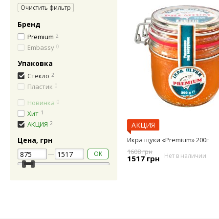
Очистить фильтр
Бренд
Premium
2
Embassy
0
Упаковка
Стекло
2
Пластик
0
Новинка
0
Хит
1
АКЦИЯ
2
АКЦИЯ
Икра щуки «Premium» 200г
Цена, грн
1608 грн
OK
Нет в наличии
1517 грн