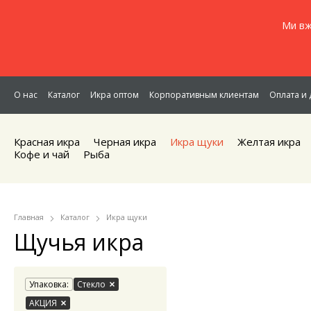
Ми вж
О нас
Каталог
Икра оптом
Корпоративным клиентам
Оплата и 
Красная икра
Черная икра
Икра щуки
Желтая икра
Кофе и чай
Рыба
Главная
Каталог
Икра щуки
Щучья икра
Упаковка:
Стекло
АКЦИЯ