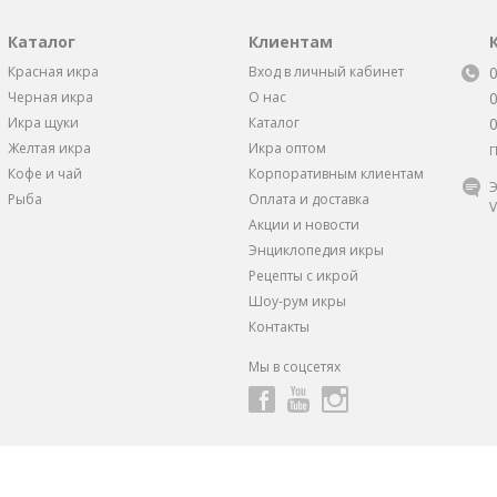
Каталог
Клиентам
Красная икра
Вход в личный кабинет
Черная икра
О нас
Икра щуки
Каталог
Желтая икра
Икра оптом
П
Кофе и чай
Корпоративным клиентам
Э
Рыба
Оплата и доставка
V
Акции и новости
Энциклопедия икры
Рецепты с икрой
Шоу-рум икры
Контакты
Мы в соцсетях
ндивидуальные скидки и предложения
от 1 Икорного Супермарке