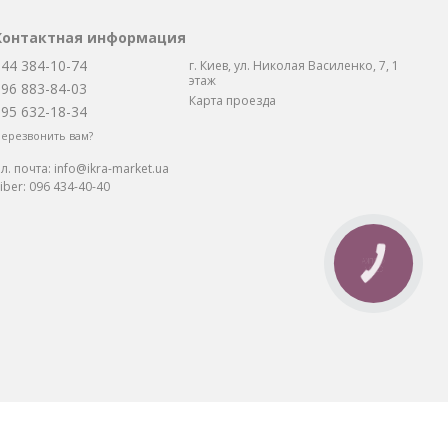
Контактная информация
044 384-10-74
г. Киев, ул. Николая Василенко, 7, 1
этаж
096 883-84-03
Карта проезда
095 632-18-34
ерезвонить вам?
л. почта:
info@ikra-market.ua
iber:
096 434-40-40
КНОПКА
СВЯЗИ
та: