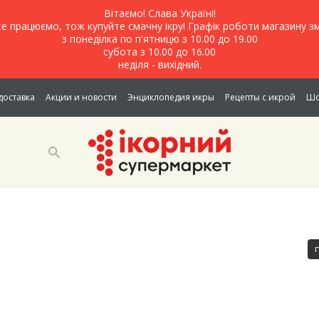
Вітаємо! Слава Україні!
е працюємо, тож купуйте смачну ікру! Графік роботи магазину зм
з понеділка по п'ятницю з 10.00 до 19.00
субота з 10.00 до 16.00
неділя - вихідний.
доставка
Акции и новости
Энциклопедия икры
Рецепты с икрой
Шо