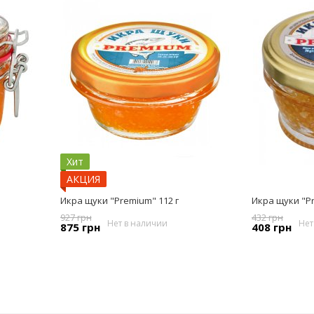
Хит
АКЦИЯ
Икра щуки "Premium" 112 г
Икра щуки "Pr
927 грн
432 грн
Нет в наличии
Нет
875 грн
408 грн