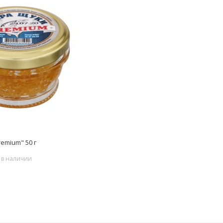
emium" 50 г
 в наличии