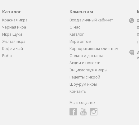
Каталог
Клиентам
Красная икра
Вход в личный кабинет
Черная икра
О нас
Икра щуки
Каталог
Желтая икра
Икра оптом
П
Кофе и чай
Корпоративным клиентам
Э
Рыба
Оплата и доставка
V
Акции и новости
Энциклопедия икры
Рецепты с икрой
Шоу-рум икры
Контакты
Мы в соцсетях
ндивидуальные скидки и предложения
от 1 Икорного Супермарке