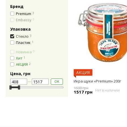
Бренд
Premium
3
Embassy
0
Упаковка
Стекло
3
Пластик
1
Новинка
0
Хит
1
АКЦИЯ
2
АКЦИЯ
Цена, грн
Икра щуки «Premium» 200г
OK
1608 грн
Нет в наличии
1517 грн