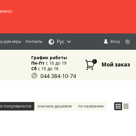
інено:
Рус
у-рум икры
Контакты
Вход
График работы
0
Пн-Пт
c 10 до 19
Мой заказ
Сб
c 10 до 16
044 384-10-74
096 883-84-03
095 632-18-34
по популярности
сначала дешевле
по названию