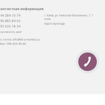
Контактная информация
044 384-10-74
г. Киев, ул. Николая Василенко, 7, 1
этаж
096 883-84-03
Карта проезда
095 632-18-34
ерезвонить вам?
л. почта:
info@ikra-market.ua
iber:
096 434-40-40
та: