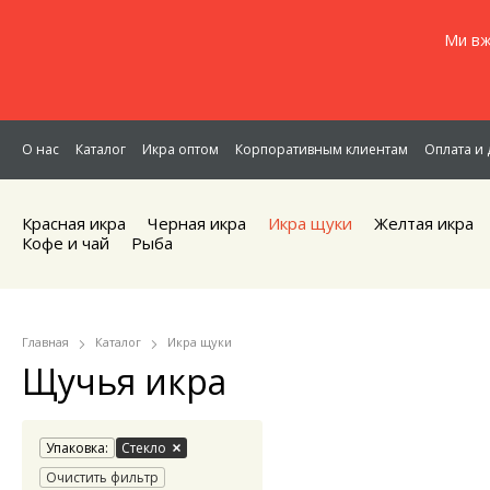
Ми вж
О нас
Каталог
Икра оптом
Корпоративным клиентам
Оплата и 
Красная икра
Черная икра
Икра щуки
Желтая икра
Кофе и чай
Рыба
Главная
Каталог
Икра щуки
Щучья икра
Упаковка:
Стекло
Очистить фильтр