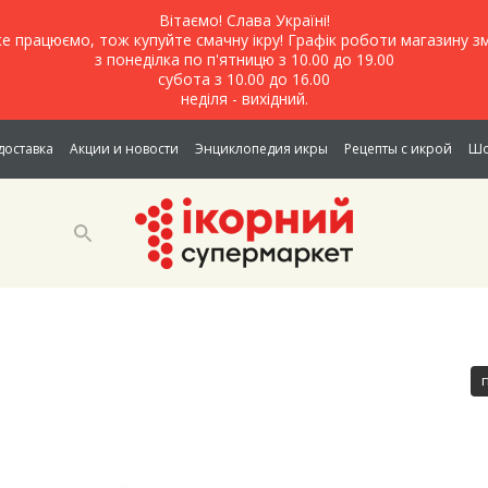
Вітаємо! Слава Україні!
е працюємо, тож купуйте смачну ікру! Графік роботи магазину зм
з понеділка по п'ятницю з 10.00 до 19.00
субота з 10.00 до 16.00
неділя - вихідний.
доставка
Акции и новости
Энциклопедия икры
Рецепты с икрой
Шо