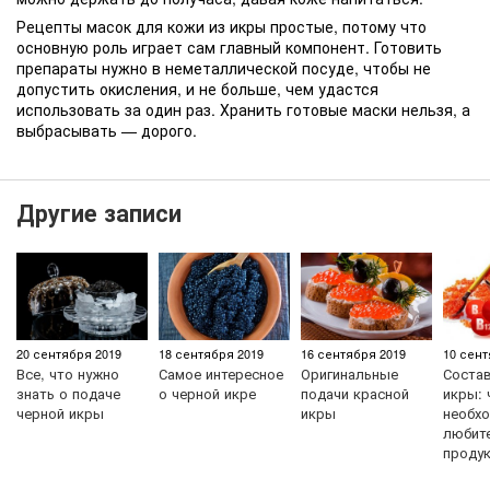
Рецепты масок для кожи из икры простые, потому что
основную роль играет сам главный компонент. Готовить
препараты нужно в неметаллической посуде, чтобы не
допустить окисления, и не больше, чем удастся
использовать за один раз. Хранить готовые маски нельзя, а
выбрасывать — дорого.
Другие записи
20 сентября 2019
18 сентября 2019
16 сентября 2019
10 сент
Все, что нужно
Самое интересное
Оригинальные
Состав
знать о подаче
о черной икре
подачи красной
икры: 
черной икры
икры
необхо
любит
проду