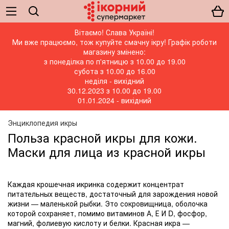
Вітаємо! Слава Україні!
Ми вже працюємо, тож купуйте смачну ікру! Графік роботи
магазину змінено:
з понеділка по п'ятницю з 10.00 до 19.00
субота з 10.00 до 16.00
неділя - вихідний
30.12.2023 з 10.00 до 19.00
01.01.2024 - вихідний
Энциклопедия икры
Польза красной икры для кожи.
Маски для лица из красной икры
Каждая крошечная икринка содержит концентрат
питательных веществ, достаточный для зарождения новой
жизни — маленькой рыбки. Это сокровищница, оболочка
которой сохраняет, помимо витаминов А, Е И D, фосфор,
магний, фолиевую кислоту и белки. Красная икра —