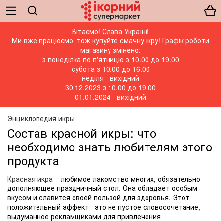
Вітаємо! Слава Україні!
Ми вже працюємо, тож купуйте смачну ікру! Графік роботи
магазину змінено:
з понеділка по п'ятницю з 10.00 до 19.00
субота з 10.00 до 16.00
неділя - вихідний
30.12.2023 з 10.00 до 19.00
01.01.2024 - вихідний
Энциклопедия икры
Состав красной икры: что
необходимо знать любителям этого
продукта
Красная икра
– любимое лакомство многих, обязательно
дополняющее праздничный стол. Она обладает особым
вкусом и славится своей пользой для здоровья. Этот
положительный эффект– это не пустое словосочетание,
выдуманное рекламщиками для привлечения