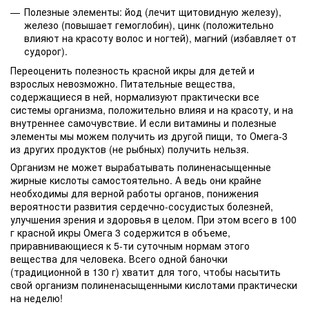
Полезные элементы: йод (лечит щитовидную железу),
железо (повышает гемоглобин), цинк (положительно
влияют на красоту волос и ногтей), магний (избавляет от
судорог).
Переоценить полезность красной икры для детей и
взрослых невозможно. Питательные вещества,
содержащиеся в ней, нормализуют практически все
системы организма, положительно влияя и на красоту, и на
внутреннее самочувствие. И если витамины и полезные
элементы мы можем получить из другой пищи, то Омега-3
из других продуктов (не рыбных) получить нельзя.
Организм не может вырабатывать полиненасыщенные
жирные кислоты самостоятельно. А ведь они крайне
необходимы для верной работы органов, понижения
вероятности развития сердечно-сосудистых болезней,
улучшения зрения и здоровья в целом. При этом всего в 100
г красной икры Омега 3 содержится в объеме,
приравнивающиеся к 5-ти суточным нормам этого
вещества для человека. Всего одной баночки
(традиционной в 130 г) хватит для того, чтобы насытить
свой организм полиненасыщенными кислотами практически
на неделю!