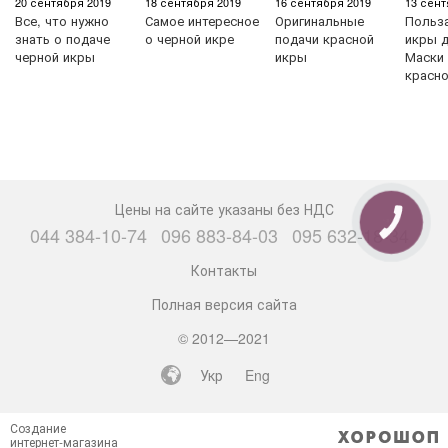
20 сентября 2019
18 сентября 2019
16 сентября 2019
13 сент
Все, что нужно
Самое интересное
Оригинальные
Польз
знать о подаче
о черной икре
подачи красной
икры д
черной икры
икры
Маски 
красн
Цены на сайте указаны без НДС
КНОПКА
044 384-10-74
096 883-84-03
095 632-18-34
СВЯЗИ
Контакты
Полная версия сайта
© 2012—2021
Укр
Eng
Создание
интернет-магазина