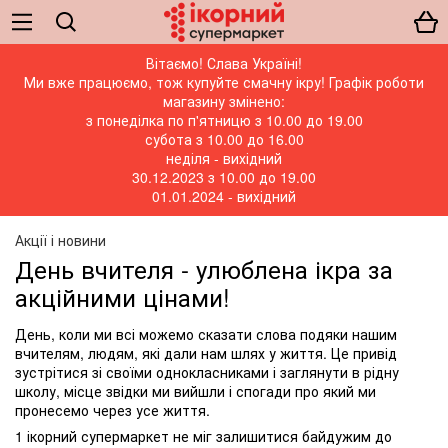
Вітаємо! Слава Україні!
Ми вже працюємо, тож купуйте смачну ікру! Графік роботи
магазину змінено:
з понеділка по п'ятницю з 10.00 до 19.00
субота з 10.00 до 16.00
неділя - вихідний
30.12.2023 з 10.00 до 19.00
01.01.2024 - вихідний
Акції і новини
День вчителя - улюблена ікра за
акційними цінами!
День, коли ми всі можемо сказати слова подяки нашим
вчителям, людям, які дали нам шлях у життя. Це привід
зустрітися зі своїми однокласниками і заглянути в рідну
школу, місце звідки ми вийшли і спогади про який ми
пронесемо через усе життя.
1 ікорний супермаркет не міг залишитися байдужим до