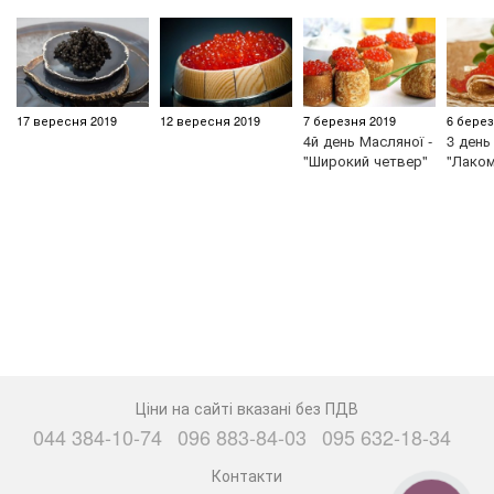
17 вересня 2019
12 вересня 2019
7 березня 2019
6 берез
4й день Масляної -
3 день
"Широкий четвер"
"Лаком
Ціни на сайті вказані без ПДВ
044 384-10-74
096 883-84-03
095 632-18-34
Контакти