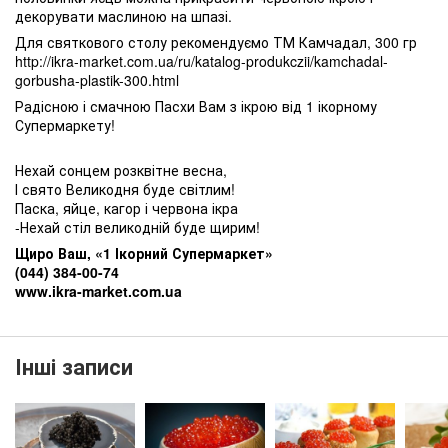
декорувати маслиною на шпазі.
Для святкового столу рекомендуємо ТМ Камчадал, 300 гр
http://ikra-market.com.ua/ru/katalog-produkczii/kamchadal-
gorbusha-plastik-300.html
Радісною і смачною Пасхи Вам з ікрою від 1 ікорному
Супермаркету!
Нехай сонцем розквітне весна,
І свято Великодня буде світлим!
Паска, яйце, кагор і червона ікра
-Нехай стіл великодній буде щирим!
Щиро Ваш, «1 Ікорний Супермаркет»
(044) 384-00-74
www.ikra-market.com.ua
Інші записи