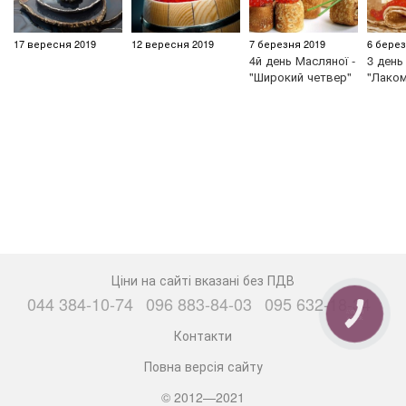
17 вересня 2019
12 вересня 2019
7 березня 2019
6 берез
4й день Масляної -
3 день
"Широкий четвер"
"Лаком
Ціни на сайті вказані без ПДВ
044 384-10-74
096 883-84-03
095 632-18-34
КНОПКА
ЗВ'ЯЗКУ
Контакти
Повна версія сайту
© 2012—2021