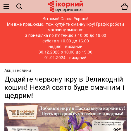
Вітаємо! Слава Україні!
Ми вже працюємо, тож купуйте смачну ікру! Графік роботи
магазину змінено:
з понеділка по п'ятницю з 10.00 до 19.00
субота з 10.00 до 16.00
неділя - вихідний
30.12.2023 з 10.00 до 19.00
01.01.2024 - вихідний
Акції і новини
Додайте червону ікру в Великодній
кошик! Нехай свято буде смачним і
щедрим!