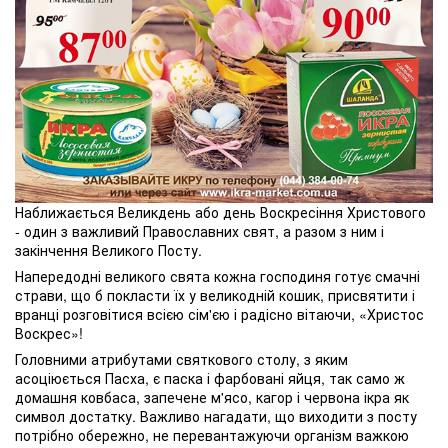
Наближається Великдень або день Воскресіння Христового
- один з важливий Православних свят, а разом з ним і
закінчення Великого Посту.
Напередодні великого свята кожна господиня готує смачні
страви, що б покласти їх у великодній кошик, присвятити і
вранці розговітися всією сім'єю і радісно вітаючи, «Христос
Воскрес»!
Головними атрибутами святкового столу, з яким
асоціюється Пасха, є паска і фарбовані яйця, так само ж
домашня ковбаса, запечене м'ясо, кагор і червона ікра як
символ достатку. Важливо нагадати, що виходити з посту
потрібно обережно, не перевантажуючи організм важкою