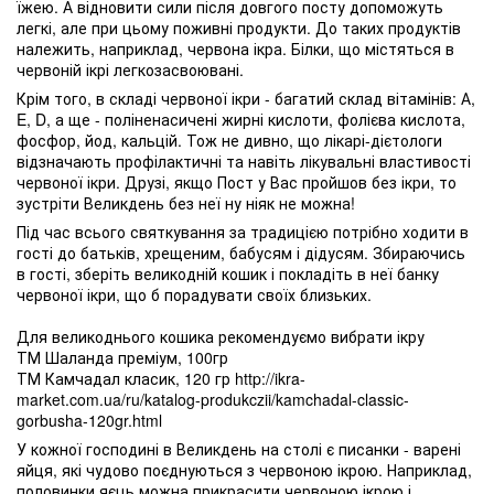
їжею. А відновити сили після довгого посту допоможуть
легкі, але при цьому поживні продукти. До таких продуктів
належить, наприклад, червона ікра. Білки, що містяться в
червоній ікрі легкозасвоювані.
Крім того, в складі червоної ікри - багатий склад вітамінів: А,
E, D, а ще - поліненасичені жирні кислоти, фолієва кислота,
фосфор, йод, кальцій. Тож не дивно, що лікарі-дієтологи
відзначають профілактичні та навіть лікувальні властивості
червоної ікри. Друзі, якщо Пост у Вас пройшов без ікри, то
зустріти Великдень без неї ну ніяк не можна!
Під час всього святкування за традицією потрібно ходити в
гості до батьків, хрещеним, бабусям і дідусям. Збираючись
в гості, зберіть великодній кошик і покладіть в неї банку
червоної ікри, що б порадувати своїх близьких.
Для великоднього кошика рекомендуємо вибрати ікру
ТМ Шаланда преміум, 100гр
ТМ Камчадал класик, 120 гр http://ikra-
market.com.ua/ru/katalog-produkczii/kamchadal-classic-
gorbusha-120gr.html
У кожної господині в Великдень на столі є писанки - варені
яйця, які чудово поєднуються з червоною ікрою. Наприклад,
половинки яєць можна прикрасити червоною ікрою і