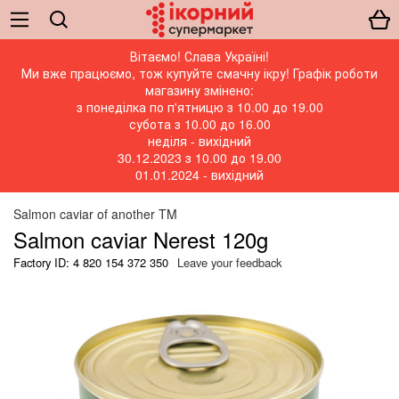
Вітаємо! Слава Україні!
Ми вже працюємо, тож купуйте смачну ікру! Графік роботи
магазину змінено:
з понеділка по п'ятницю з 10.00 до 19.00
субота з 10.00 до 16.00
неділя - вихідний
30.12.2023 з 10.00 до 19.00
01.01.2024 - вихідний
Salmon caviar of another TM
Salmon caviar Nerest 120g
Factory ID: 4 820 154 372 350
Leave your feedback