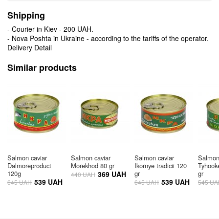
Shipping
- Courier in Kiev - 200 UAH.
- Nova Poshta in Ukraine - according to the tariffs of the operator.
Delivery Detail
Similar products
Salmon caviar
Salmon caviar
Salmon caviar
Salmon
Dalmoreproduct
Morekhod 80 gr
Ikornye tradicii 120
Tyhook
120g
gr
gr
369 UAH
440 UAH
539 UAH
539 UAH
645 UAH
645 UAH
545 UA