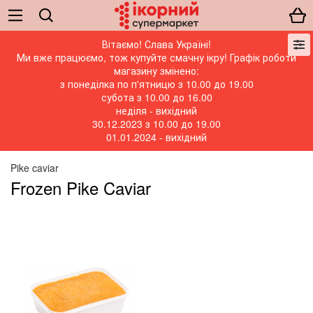
Вітаємо! Слава Україні!
Ми вже працюємо, тож купуйте смачну ікру! Графік роботи
магазину змінено:
з понеділка по п'ятницю з 10.00 до 19.00
субота з 10.00 до 16.00
неділя - вихідний
30.12.2023 з 10.00 до 19.00
01.01.2024 - вихідний
Pike caviar
Frozen Pike Caviar