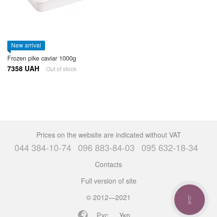
New arrival
Frozen pike caviar 1000g
7358 UAH
Out of stock
Prices on the website are indicated without VAT
044 384-10-74
096 883-84-03
095 632-18-34
Contacts
Full version of site
© 2012—2021
CALL
BUTTON
Рус
Укр