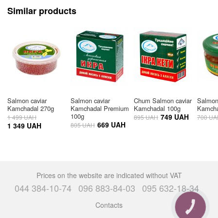
Similar products
Salmon caviar
Salmon caviar
Chum Salmon caviar
Salmon
Kamchadal 270g
Kamchadal Premium
Kamchadal 100g
Kamcha
100g
749 UAH
1 499 UAH
895 UAH
700 UA
669 UAH
1 349 UAH
805 UAH
Prices on the website are indicated without VAT
044 384-10-74
096 883-84-03
095 632-18-34
Contacts
CALL
BUTTON