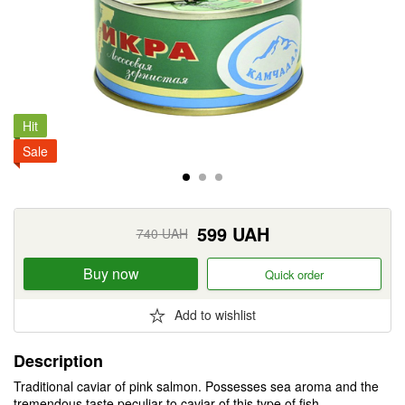
Hit
Sale
599
UAH
740
UAH
Buy now
Quick order
Add to wishlist
Description
Traditional caviar of pink salmon. Possesses sea aroma and the
tremendous taste peculiar to caviar of this type of fish.