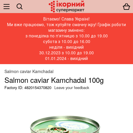
Вітаємо! Слава Україні!
Ми вже працюємо, тож купуйте смачну ікру! Графік роботи
магазину змінено:
з понеділка по п'ятницю з 10.00 до 19.00
субота з 10.00 до 16.00
неділя - вихідний
30.12.2023 з 10.00 до 19.00
01.01.2024 - вихідний
Salmon caviar Kamchadal
Salmon caviar Kamchadal 100g
Factory ID: 4820154370820
Leave your feedback