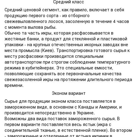
Средний класс
Средний ценовой сегмент, как правило, включает в себя
продукцию первого сорта - из отборного
свежевыловленного лосося, засоленную в течение 4 часов
с момента вылова рыбы.
Обычно та часть икры, которая расфасовывается в
жестяные банки, а продукт для стеклянной и пластиковой
упаковки - на крупных отечественных икорных заводах вне
места промысла (Киев). Транспортировка готового сырья к
месту расфасовки производится специальным
автотранспортом при строгом соблюдении температурного
режима в кубитейнерах. Это специальные емкости,
позволяющие сохранять все первоначальные качества
свежезасоленной икры на протяжении длительного периода
времени.
Эконом вариант
Сырье для продукции эконом класса поставляется в
замороженном виде, в основном с Канады и Америки, и
производится непосредственно в Украине.
Возможны два вида поставок замороженного сырья. В
первом варианте поставляется весь ястык (икра с
соединительной тканью, в естественной пленке). Во втором
- замороженные и отделенные от ястыка икринки в