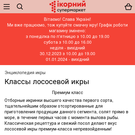
Вітаємо! Слава Україні!
Ми вже працюємо, тож купуйте смачну ікру! Графік роботи
магазину змінено:
з понеділка по п'ятницю з 10.00 до 19.00
субота з 10.00 до 16.00
неділя - вихідний
30.12.2023 з 10.00 до 19.00
01.01.2024 - вихідний
Энциклопедия икры
Классы лососевой икры
Премиум класс
Отборные икринки высшего качества первого сорта,
тщательнейшим образом отсортированные для
приготовления продукции данного сегмента, солят прямо в
море, в течение первых часов с момента вылова рыбы.
Классическая рецептура и свежий посол делают вкус
лососевой икры премиум-класса непревзойденным!