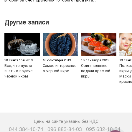
Другие записи
20 сентября 2019
18 сентября 2019
16 сентября 2019
13 сент
Все, что нужно
Самое интересное
Оригинальные
Польз
знать о подаче
о черной икре
подачи красной
икры д
черной икры
икры
Маски 
красн
Цены на сайте указаны без НДС
044 384-10-74
096 883-84-03
095 632-18-34