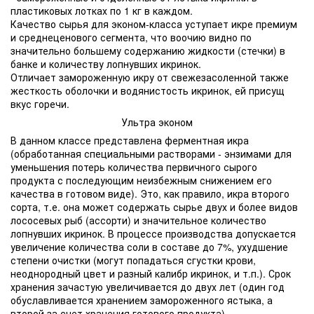
пластиковых лотках по 1 кг в каждом.
Качество сырья для эконом-класса уступает икре премиум
и среднеценового сегмента, что воочию видно по
значительно большему содержанию жидкости (стечки) в
банке и количеству лопнувших икринок.
Отличает замороженную икру от свежезасоленной также
жесткость оболочки и водянистость икринок, ей присущ
вкус горечи.
Ультра эконом
В данном классе представлена ферментная икра
(обработанная специальными растворами - энзимами для
уменьшения потерь количества первичного сырого
продукта с последующим неизбежным снижением его
качества в готовом виде). Это, как правило, икра второго
сорта, т.е. она может содержать сырье двух и более видов
лососевых рыб (ассорти) и значительное количество
лопнувших икринок. В процессе производства допускается
увеличение количества соли в составе до 7%, ухудшение
степени очистки (могут попадаться сгустки крови,
неоднородный цвет и разный калибр икринок, и т.п.). Срок
хранения зачастую увеличивается до двух лет (один год
обуславливается хранением замороженного ястыка, а
второй за счет хранения готового продукта).