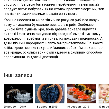
строгості. За свою багаторічну перебування такий ласий
продукт встиг побувати як на столах простих смертних, так
і потішити смаки великих вождів світу цього.
Корінне населення жило тільки за рахунок рибного лову й
тому цінувалося буквально все, що є в рибі. Особливо
цінною була сушена ікра, вона давала тривале відчуття
ситості і фактично рятувала від голодної смерті тих, кому
доводилося перебувати в тривалих походах і подорожах. А
деякі північні народності навіть використовували її в якості
хліба. Ікрою нерідко годували їздових собак - їм віддавалося
все краще, оскільки вони були єдиним можливим способом
пересування на далекі дистанції.
Інші записи
20 вересня 2019
18 вересня 2019
16 вересня 2019
13 вере