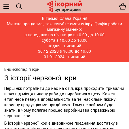
Вітаємо! Слава Україні!
Ми вже працюємо, тож купуйте смачну ікру! Графік роботи
магазину змінено:
з понеділка по п'ятницю з 10.00 до 19.00
субота з 10.00 до 16.00
неділя - вихідний
30.12.2023 з 10.00 до 19.00
01.01.2024 - вихідний
Енциклопедія ікри
З історії червоної ікри
Перш ніж потрапити до нас на стіл, ікра проходить тривалий
шлях від місця вилову риби до виробничого цеху. Кожен
етап несе певну відповідальність за те, наскільки якісну і
корисну продукцію ми придбаємо. Тому не зайвим буде
знати, в чому полягає процес виробництва справжньою
червоної ікри.
В історії червоної ікри є дивовижне поєднання достатку з
тотальним дефіцитом, загальнодоступності і секретної