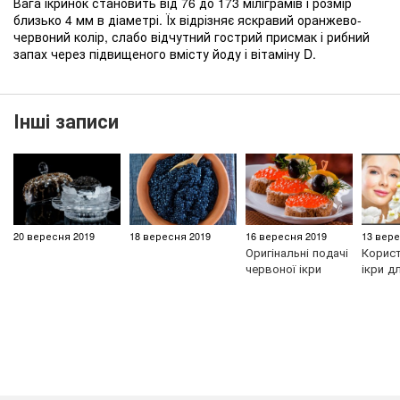
Вага ікринок становить від 76 до 173 міліграмів і розмір
близько 4 мм в діаметрі. Їх відрізняє яскравий оранжево-
червоний колір, слабо відчутний гострий присмак і рибний
запах через підвищеного вмісту йоду і вітаміну D.
Інші записи
20 вересня 2019
18 вересня 2019
16 вересня 2019
13 вере
Оригінальні подачі
Корист
червоної ікри
ікри д