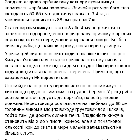
Завдяки яскраво-сріблястому кольору луски кижуч
називають «срібним лососем». Звичайні розміри його тіла
складають 50-65 см в довжину і важать 3-4 кг, а
максимальні досягають 88 см при вазі 7 кг.
Статевозрілим кижуч стає на 3 або 4-му році життя, в
залежності від проведеного в річці часу, причому в прісних
водах відзначено передчасне дозрівання самців. Всі без
винятку риби, що зайшли в річку, після нересту гинуть.
У річки цей вид лососевих входить пізніше інших - перші
Кижуча з'являються в гирлах річок на початку липня, а
останні заходять вже під льодом в грудні. Пік нерестового
ходу доводиться на серпень - вересень. Примітно, що в
озерах кижуч НЕ нереститься.
Літній йде на нерест у вересні-жовтні, осінній кижуч - в
листопаді-грудні, а зимовий - в грудні - березні. У річці риба
розподіляється від усть до верхів'їв, по всій річковий
довжині. Нерестовища розташовані на глибинах до 60 см
головним чином в місцях виходу грунтових вод і ключів,
тобто там, де досить сильна течія. Плодючість кижуча
становить від 2 до 9 тисяч ікринок, але від початкової
кількості ікри до ската в море мальків залишається не
більше 0,15%.