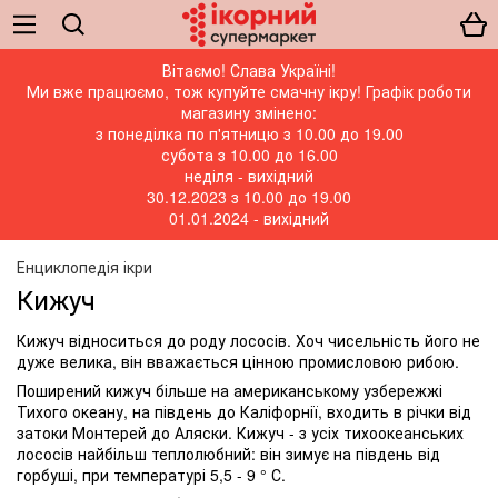
Вітаємо! Слава Україні!
Ми вже працюємо, тож купуйте смачну ікру! Графік роботи
магазину змінено:
з понеділка по п'ятницю з 10.00 до 19.00
субота з 10.00 до 16.00
неділя - вихідний
30.12.2023 з 10.00 до 19.00
01.01.2024 - вихідний
Енциклопедія ікри
Кижуч
Кижуч відноситься до роду лососів. Хоч чисельність його не
дуже велика, він вважається цінною промисловою рибою.
Поширений кижуч більше на американському узбережжі
Тихого океану, на південь до Каліфорнії, входить в річки від
затоки Монтерей до Аляски. Кижуч - з усіх тихоокеанських
лососів найбільш теплолюбний: він зимує на південь від
горбуші, при температурі 5,5 - 9 ° С.