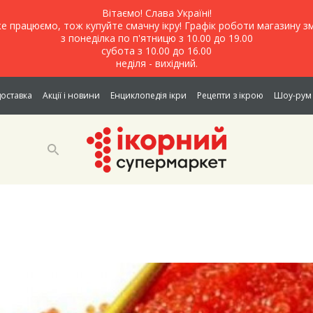
Вітаємо! Слава Україні!
е працюємо, тож купуйте смачну ікру! Графік роботи магазину зм
з понеділка по п'ятницю з 10.00 до 19.00
субота з 10.00 до 16.00
неділя - вихідний.
доставка
Акції і новини
Енциклопедія ікри
Рецепти з ікрою
Шоу-рум 