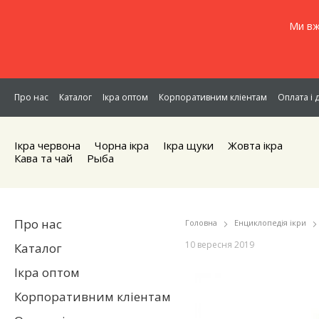
Ми вж
Про нас
Каталог
Ікра оптом
Корпоративним кліентам
Оплата і 
Ікра червона
Чорна iкра
Iкра щуки
Жовта iкра
Кава та чай
Рыба
Про нас
Головна
Енциклопедія ікри
10 вересня 2019
Каталог
Ікра оптом
Корпоративним кліентам