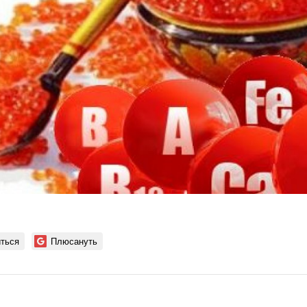
ться
Плюсануть