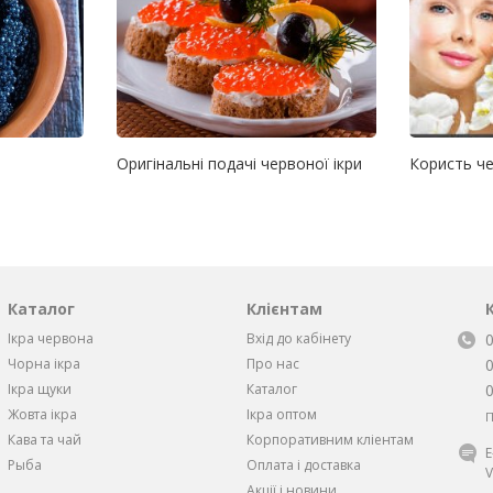
Оригінальні подачі червоної ікри
Користь че
Каталог
Клієнтам
Ікра червона
Вхід до кабінету
Чорна iкра
Про нас
Iкра щуки
Каталог
Жовта iкра
Ікра оптом
П
Кава та чай
Корпоративним кліентам
Рыба
Оплата і доставка
V
Акції і новини