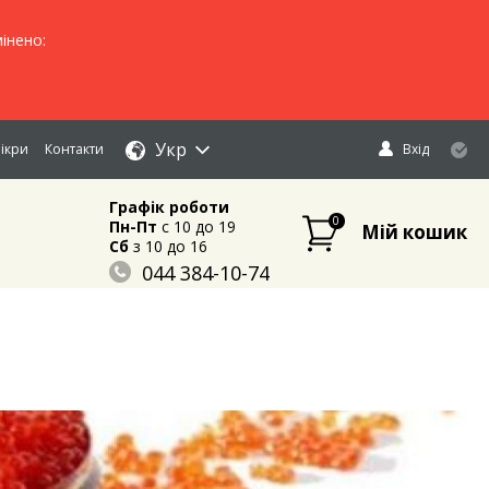
інено:
Укр
ікри
Контакти
Вхід
Графік роботи
0
Пн-Пт
c 10 до 19
Мій кошик
Сб
з 10 до 16
044 384-10-74
096 883-84-03
095 632-18-34