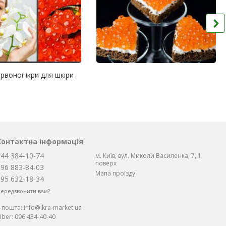
рвоної ікри для шкіри
Контактна інформація
044 384-10-74
м. Київ, вул. Миколи Василенка, 7, 1
поверх
096 883-84-03
Мапа проїзду
095 632-18-34
ередзвонити вам?
Е-пошта:
info@ikra-market.ua
iber:
096 434-40-40