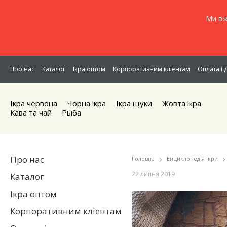
Ми вж
Про нас
Каталог
Ікра оптом
Корпоративним кліентам
Оплата і 
Ікра червона
Чорна iкра
Iкра щуки
Жовта iкра
Кава та чай
Рыба
Про нас
Головна
Енциклопедія ікри
22 липня 2019
Каталог
Ікра оптом
Корпоративним кліентам