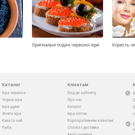
Оригінальні подачі червоної ікри
Користь че
Каталог
Клієнтам
Ікра червона
Вхід до кабінету
Чорна iкра
Про нас
Iкра щуки
Каталог
Жовта iкра
Ікра оптом
П
Кава та чай
Корпоративним кліентам
Рыба
Оплата і доставка
V
Акції і новини