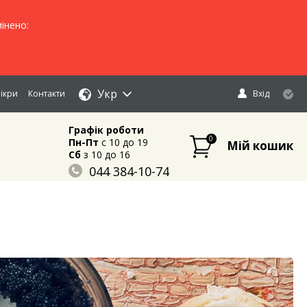
інено:
Укр
ікри
Контакти
Вхід
Графік роботи
0
Пн-Пт
c 10 до 19
Мій кошик
Сб
з 10 до 16
044 384-10-74
096 883-84-03
095 632-18-34