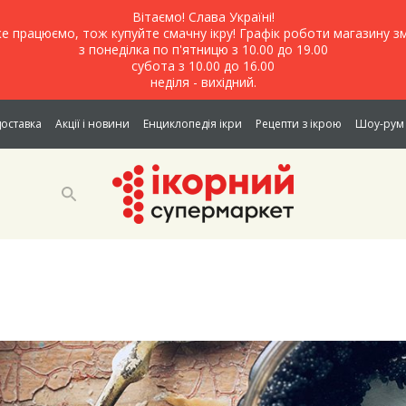
Вітаємо! Слава Україні!
е працюємо, тож купуйте смачну ікру! Графік роботи магазину зм
з понеділка по п'ятницю з 10.00 до 19.00
субота з 10.00 до 16.00
неділя - вихідний.
доставка
Акції і новини
Енциклопедія ікри
Рецепти з ікрою
Шоу-рум 