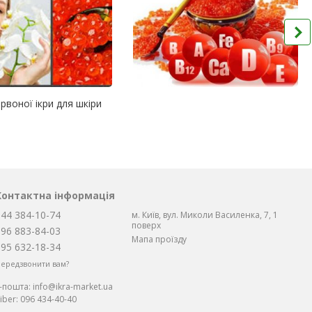
рвоної ікри для шкіри
Контактна інформація
044 384-10-74
м. Київ, вул. Миколи Василенка, 7, 1
поверх
096 883-84-03
Мапа проїзду
095 632-18-34
ередзвонити вам?
Е-пошта:
info@ikra-market.ua
iber:
096 434-40-40