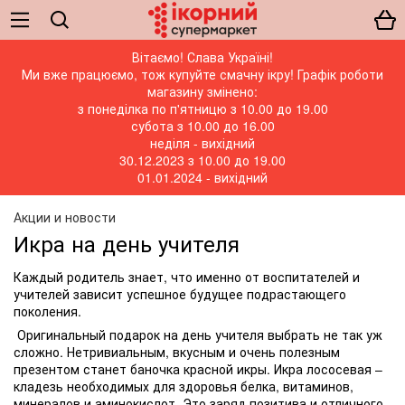
Вітаємо! Слава Україні!
Ми вже працюємо, тож купуйте смачну ікру! Графік роботи
магазину змінено:
з понеділка по п'ятницю з 10.00 до 19.00
субота з 10.00 до 16.00
неділя - вихідний
30.12.2023 з 10.00 до 19.00
01.01.2024 - вихідний
Акции и новости
Икра на день учителя
Каждый родитель знает, что именно от воспитателей и
учителей зависит успешное будущее подрастающего
поколения.
Оригинальный подарок на день учителя выбрать не так уж
сложно. Нетривиальным, вкусным и очень полезным
презентом станет баночка красной икры. Икра лососевая –
кладезь необходимых для здоровья белка, витаминов,
минералов и аминокислот. Это заряд позитива и отличного