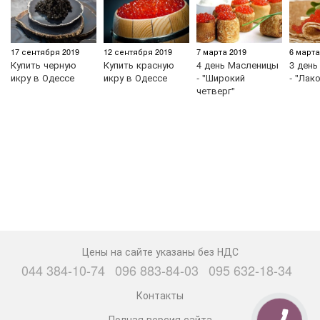
17 сентября 2019
12 сентября 2019
7 марта 2019
6 марта
Купить черную
Купить красную
4 день Масленицы
3 ден
икру в Одессе
икру в Одессе
- "Широкий
- "Лак
четверг"
Цены на сайте указаны без НДС
044 384-10-74
096 883-84-03
095 632-18-34
Контакты
Полная версия сайта