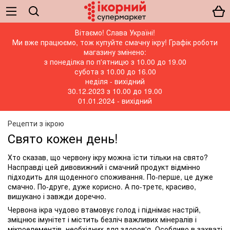
Вітаємо! Слава Україні!
Ми вже працюємо, тож купуйте смачну ікру! Графік роботи
магазину змінено:
з понеділка по п'ятницю з 10.00 до 19.00
субота з 10.00 до 16.00
неділя - вихідний
30.12.2023 з 10.00 до 19.00
01.01.2024 - вихідний
Рецепти з ікрою
Свято кожен день!
Хто сказав, що червону ікру можна їсти тільки на свято?
Насправді цей дивовижний і смачний продукт відмінно
підходить для щоденного споживання. По-перше, це дуже
смачно. По-друге, дуже корисно. А по-третє, красиво,
вишукано і завжди доречно.
Червона ікра чудово втамовує голод і піднімає настрій,
зміцнює імунітет і містить безліч важливих мінералів і
мікроелементів, необхідних для здоров'я. Особливо в захваті