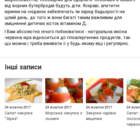
від ікорних бутербродів будуть діти. Яскраві, апетитні
ікринки на сніданок забезпечать їм заряд бадьорості на
цілий день, до того ж вони багаті таким важливим для
зміцнення дитячих кісток вітаміном Д.
І Вам абсолютно нічого побоюватися - натуральна якісна
червона ікра відноситься до гіпоалергенних продуктів, так
що можна і треба вживати її у будь-якому віці і регулярно.
Інші записи
24 жовтня 2017
24 жовтня 2017
24 жовтня 2017
24 жовт
Салат-закуска
Морська закуска з
Закуска чарівні
Салат 
"Зірка"
сьомги
мішечки
лососе
черво