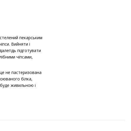
вистелений пекарським
іпси. Вийняти і
здалегідь підготувати
лібними чіпсами,
к це не пастеризована
воюваного білка,
а буде живильною і