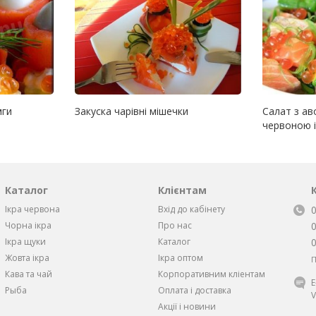
мги
Закуска чарівні мішечки
Салат з ав
червоною 
Каталог
Клієнтам
Ікра червона
Вхід до кабінету
Чорна iкра
Про нас
Iкра щуки
Каталог
Жовта iкра
Ікра оптом
П
Кава та чай
Корпоративним кліентам
Рыба
Оплата і доставка
V
Акції і новини