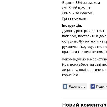
Вершки 33% за смаком
Лук білий 0,25 шт
Лимони за смаком
Кріп за смаком
Інструкція:
Духовку розігріти до 180 г
папером, поставити в духов
остудити. Лук натерти на кр
рукавички. Ікру акуратно п
прикрасивши шматочком ли
Рекомендуємо використову
ікра, вона зберегла свій п
лецитину, поліненасичених ж
корисною.
Рассказать
Подели
Новий коментар