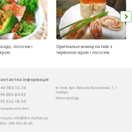
окадо, лососем і
Оригінальні млинці на пиві з
ікрою
червоною ікрою і лососем
Контактна інформація
044 384-10-74
м. Київ, вул. Миколи Василенка, 7, 1
поверх
096 883-84-03
Мапа проїзду
095 632-18-34
ередзвонити вам?
Е-пошта:
info@ikra-market.ua
iber:
096 434-40-40