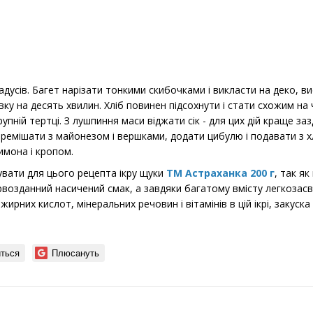
радусів. Багет нарізати тонкими скибочками і викласти на деко, 
ку на десять хвилин. Хліб повинен підсохнути і стати схожим на ч
упній тертці. З лушпиння маси віджати сік - для цих дій краще за
еремішати з майонезом і вершками, додати цибулю і подавати з х
мона і кропом.
вати для цього рецепта ікру щуки
ТМ Астраханка 200 г
, так я
ервозданний насичений смак, а завдяки багатому вмісту легкозас
ирних кислот, мінеральних речовин і вітамінів в цій ікрі, закуск
ться
Плюсануть