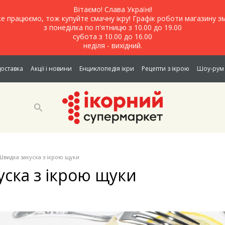
Вітаємо! Слава Україні!
е працюємо, тож купуйте смачну ікру! Графік роботи магазину зм
з понеділка по п'ятницю з 10.00 до 19.00
субота з 10.00 до 16.00
неділя - вихідний.
доставка
Акції і новини
Енциклопедія ікри
Рецепти з ікрою
Шоу-рум 
Швидка закуска з ікрою щуки
ска з ікрою щуки