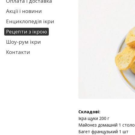
Оплата і доставка
Акції і новини
Енциклопедія ікри
Рецепти з ікрою
Шоу-рум ікри
Контакти
Складові:
Ікра щуки 200 г
Майонез домашній 1 столо
Багет французький 1 шт