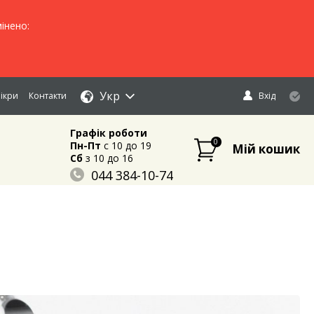
інено:
Укр
ікри
Контакти
Вхід
Графік роботи
0
Пн-Пт
c 10 до 19
Мій кошик
Сб
з 10 до 16
044 384-10-74
096 883-84-03
095 632-18-34