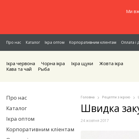
Ми вж
Про нас
Каталог
Ікра оптом
Корпоративним кліентам
Оплата і 
Ікра червона
Чорна iкра
Iкра щуки
Жовта iкра
Кава та чай
Рыба
Про нас
Головна
Рецепти з ікрою
Швидка заку
Каталог
Ікра оптом
24 жовтня 2017
Корпоративним кліентам