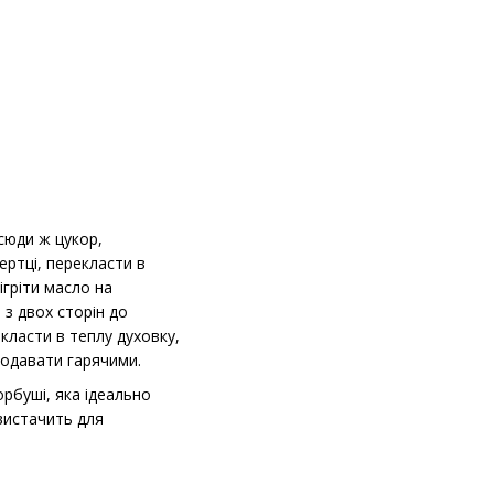
 сюди ж цукор,
ертці, перекласти в
ігріти масло на
з двох сторін до
класти в теплу духовку,
Подавати гарячими.
орбуші, яка ідеально
 вистачить для