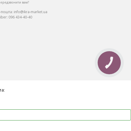
ередзвонити вам?
Е-пошта:
info@ikra-market.ua
iber:
096 434-40-40
та: