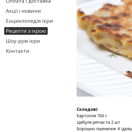
Оплата і доставка
Акції і новини
Енциклопедія ікри
Рецепти з ікрою
Шоу-рум ікри
Контакти
Складові:
Картопля 700 г
Цибуля ріпчаста 2 шт
Борошно пшеничне 4 їдаль