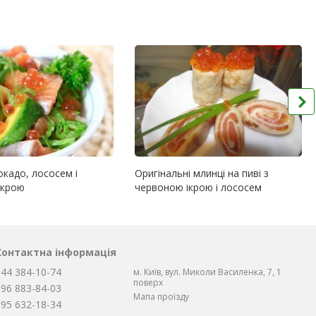
окадо, лососем і
Оригінальні млинці на пиві з
ікрою
червоною ікрою і лососем
Контактна інформація
044 384-10-74
м. Київ, вул. Миколи Василенка, 7, 1
поверх
096 883-84-03
Мапа проїзду
095 632-18-34