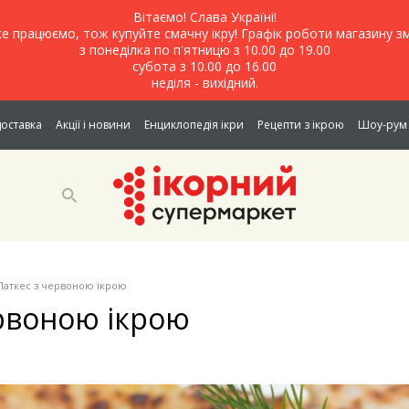
Вітаємо! Слава Україні!
е працюємо, тож купуйте смачну ікру! Графік роботи магазину зм
з понеділка по п'ятницю з 10.00 до 19.00
субота з 10.00 до 16.00
неділя - вихідний.
доставка
Акції і новини
Енциклопедія ікри
Рецепти з ікрою
Шоу-рум 
Латкес з червоною ікрою
ервоною ікрою