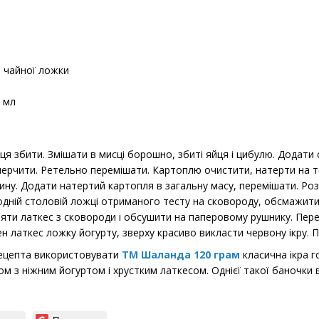
 чайної ложки
 мл
ця збити. Змішати в мисці борошно, збиті яйця і цибулю. Додати
перчити. Ретельно перемішати. Картоплю очистити, натерти на т
дину. Додати натертий картопля в загальну масу, перемішати. Роз
одній столовій ложці отриманого тесту на сковороду, обсмажити 
яти латкес з сковороди і обсушити на паперовому рушнику. Пере
н латкес ложку йогурту, зверху красиво викласти червону ікру. 
ецепта використовувати
ТМ Шаланда 120 грам
класична ікра г
м з ніжним йогуртом і хрустким латкесом. Однієї такої баночки