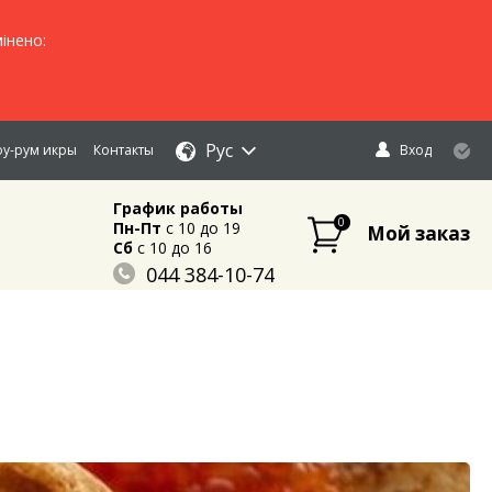
інено:
Рус
у-рум икры
Контакты
Вход
График работы
0
Пн-Пт
c 10 до 19
Мой заказ
Сб
c 10 до 16
044 384-10-74
096 883-84-03
095 632-18-34