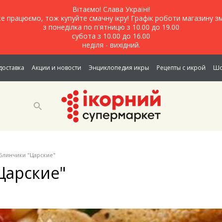
Вітаємо! Слава Україні!
е працюємо, тож купуйте смачну ікру! Графік роботи магазину зм
з понеділка по п'ятницю з 10.00 до 19.00
субота з 10.00 до 16.00
неділя - вихідний.
доставка
Акции и новости
Энциклопедия икры
Рецепты с икрой
Шо
Блинчики "Царские"
Царские"