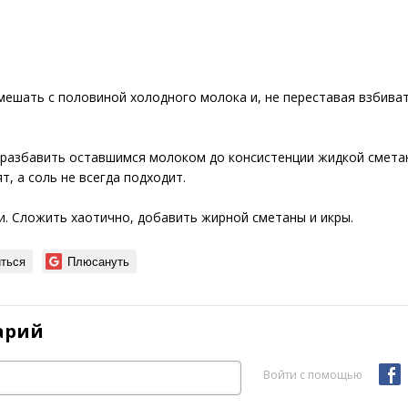
мешать с половиной холодного молока и, не переставая взбива
разбавить оставшимся молоком до консистенции жидкой сметаны
т, а соль не всегда подходит.
и. Сложить хаотично, добавить жирной сметаны и икры.
ться
Плюсануть
арий
Войти с помощью