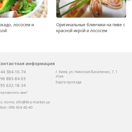
окадо, лососем и
Оригинальные блинчики на пиве с
крой
красной икрой и лососем
Контактная информация
044 384-10-74
г. Киев, ул. Николая Василенко, 7, 1
этаж
096 883-84-03
Карта проезда
095 632-18-34
ерезвонить вам?
л. почта:
info@ikra-market.ua
iber:
096 434-40-40