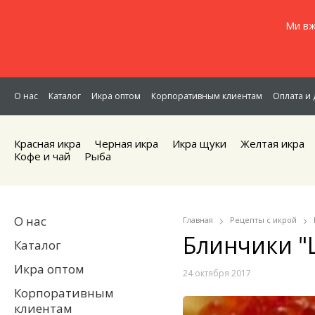
Ми вж
О нас
Каталог
Икра оптом
Корпоративным клиентам
Оплата и 
Красная икра
Черная икра
Икра щуки
Желтая икра
Кофе и чай
Рыба
О нас
Главная
Рецепты с икрой
Блинчики "
Каталог
Икра оптом
24 октября 2017
Корпоративным
клиентам