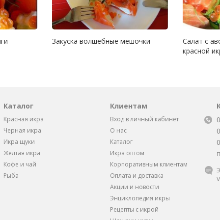
мги
Закуска волшебные мешочки
Салат с ав
красной и
Каталог
Клиентам
Красная икра
Вход в личный кабинет
Черная икра
О нас
Икра щуки
Каталог
Желтая икра
Икра оптом
П
Кофе и чай
Корпоративным клиентам
Э
Рыба
Оплата и доставка
V
Акции и новости
Энциклопедия икры
Рецепты с икрой