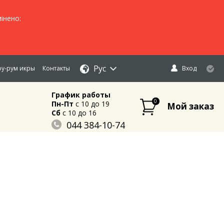
інено:
Рус
у-рум икры
Контакты
Вход
График работы
0
Пн-Пт
c 10 до 19
Мой заказ
Сб
c 10 до 16
044 384-10-74
096 883-84-03
095 632-18-34