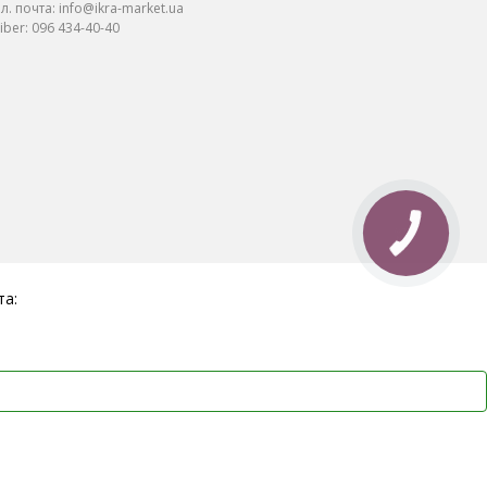
л. почта:
info@ikra-market.ua
iber:
096 434-40-40
та: