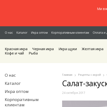
Ми вж
О нас
Каталог
Икра оптом
Корпоративным клиентам
Оплата и 
Красная икра
Черная икра
Икра щуки
Желтая икра
Кофе и чай
Рыба
О нас
Главная
Рецепты с икрой
Салат-закус
Каталог
Икра оптом
24 октября 2017
Корпоративным
клиентам