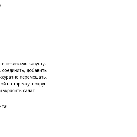
а
ц
ь пекинскую капусту,
, соединить, добавить
аккуратно перемешать.
й на тарелку, вокруг
 украсить салат-
ита!