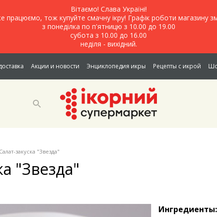
Вітаємо! Слава Україні!
е працюємо, тож купуйте смачну ікру! Графік роботи магазину зм
з понеділка по п'ятницю з 10.00 до 19.00
субота з 10.00 до 16.00
неділя - вихідний.
доставка
Акции и новости
Энциклопедия икры
Рецепты с икрой
Шо
Салат-закуска "Звезда"
ка "Звезда"
Ингредиенты: