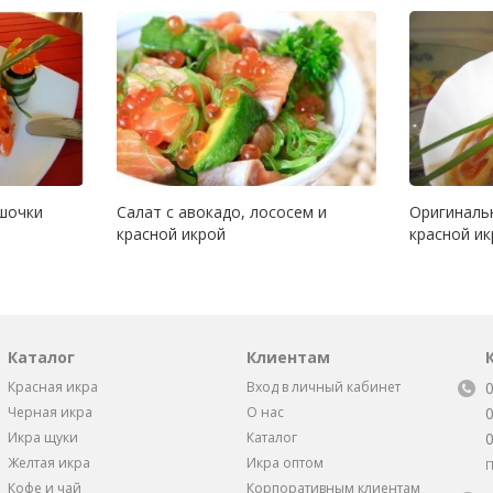
шочки
Салат с авокадо, лососем и
Оригинальн
красной икрой
красной ик
Каталог
Клиентам
Красная икра
Вход в личный кабинет
Черная икра
О нас
Икра щуки
Каталог
Желтая икра
Икра оптом
П
Кофе и чай
Корпоративным клиентам