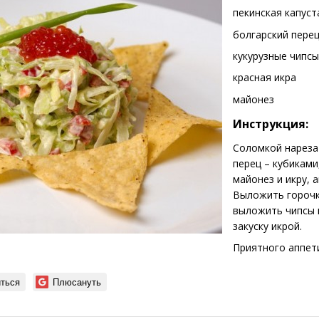
пекинская капуст
болгарский пере
кукурузные чипсы
красная икра
майонез
Инструкция:
Соломкой нарезат
перец – кубиками
майонез и икру, 
Выложить горочко
выложить чипсы и
закуску икрой.
Приятного аппет
ться
Плюсануть