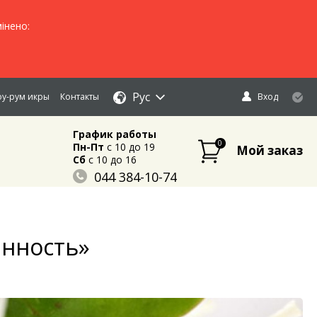
інено:
Рус
у-рум икры
Контакты
Вход
График работы
0
Пн-Пт
c 10 до 19
Мой заказ
Сб
c 10 до 16
044 384-10-74
096 883-84-03
095 632-18-34
анность»