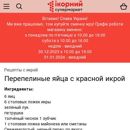
Вітаємо! Слава Україні!
Ми вже працюємо, тож купуйте смачну ікру! Графік роботи
магазину змінено:
з понеділка по п'ятницю з 10.00 до 19.00
субота з 10.00 до 16.00
неділя - вихідний
30.12.2023 з 10.00 до 19.00
01.01.2024 - вихідний
Рецепты с икрой
Перепелиные яйца с красной икрой
Ингредиенты:
6 яиц
6 столовых ложек икры
зелёный лук
петрушка
толчёный чеснок 1 зубчик
1 столовая ложка майонеза или сметаны
Свежемолотый черный перец по вкусу