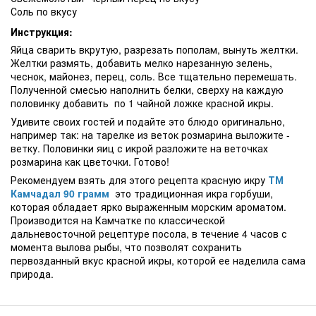
Соль по вкусу
Инструкция:
Яйца сварить вкрутую, разрезать пополам, вынуть желтки.
Желтки размять, добавить мелко нарезанную зелень,
чеснок, майонез, перец, соль. Все тщательно перемешать.
Полученной смесью наполнить белки, сверху на каждую
половинку добавить по 1 чайной ложке красной икры.
Удивите своих гостей и подайте это блюдо оригинально,
например так: на тарелке из веток розмарина выложите -
ветку. Половинки яиц с икрой разложите на веточках
розмарина как цветочки. Готово!
Рекомендуем взять для этого рецепта красную икру
ТМ
Камчадал 90 грамм
это традиционная икра горбуши,
которая обладает ярко выраженным морским ароматом.
Производится на Камчатке по классической
дальневосточной рецептуре посола, в течение 4 часов с
момента вылова рыбы, что позволят сохранить
первозданный вкус красной икры, которой ее наделила сама
природа.