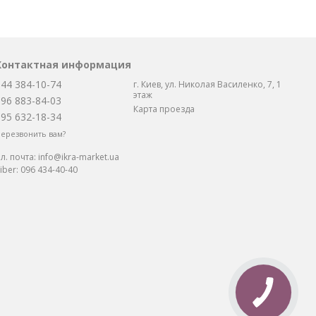
Контактная информация
044 384-10-74
г. Киев, ул. Николая Василенко, 7, 1
этаж
096 883-84-03
Карта проезда
095 632-18-34
ерезвонить вам?
л. почта:
info@ikra-market.ua
iber:
096 434-40-40