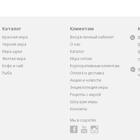
Каталог
Клиентам
Красная икра
Вход в личный кабинет
Черная икра
О нас
Икра щуки
Каталог
Желтая икра
Икра оптом
П
Кофе и чай
Корпоративным клиентам
Э
Рыба
Оплата и доставка
V
Акции и новости
Энциклопедия икры
Рецепты с икрой
Шоу-рум икры
Контакты
Мы в соцсетях