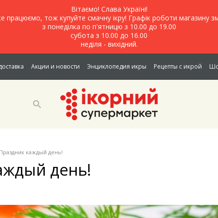
Вітаємо! Слава Україні!
е працюємо, тож купуйте смачну ікру! Графік роботи магазину зм
з понеділка по п'ятницю з 10.00 до 19.00
субота з 10.00 до 16.00
неділя - вихідний.
доставка
Акции и новости
Энциклопедия икры
Рецепты с икрой
Шо
Праздник каждый день!
аждый день!