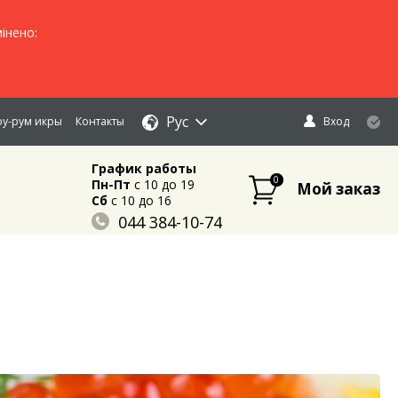
інено:
Рус
у-рум икры
Контакты
Вход
График работы
0
Пн-Пт
c 10 до 19
Мой заказ
Сб
c 10 до 16
044 384-10-74
096 883-84-03
095 632-18-34