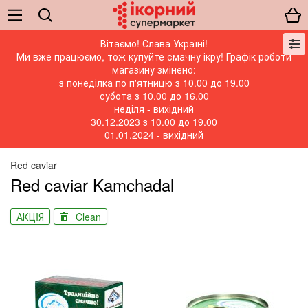
Вітаємо! Слава Україні!
Ми вже працюємо, тож купуйте смачну ікру! Графік роботи
магазину змінено:
з понеділка по п'ятницю з 10.00 до 19.00
субота з 10.00 до 16.00
неділя - вихідний
30.12.2023 з 10.00 до 19.00
01.01.2024 - вихідний
Red caviar
Red caviar Kamchadal
АКЦIЯ
Clean