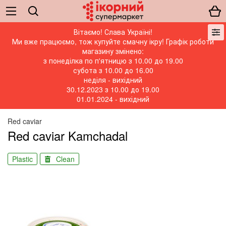
Вітаємо! Слава Україні!
Ми вже працюємо, тож купуйте смачну ікру! Графік роботи
магазину змінено:
з понеділка по п'ятницю з 10.00 до 19.00
субота з 10.00 до 16.00
неділя - вихідний
30.12.2023 з 10.00 до 19.00
01.01.2024 - вихідний
Red caviar
Red caviar Kamchadal
Plastic
Clean