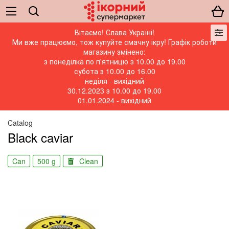
Вітаємо! Слава Україні!
Ми вже працюємо, тож купуйте смачну ікру! Графік роботи
магазину змінено:
з понеділка по п'ятницю з 10.00 до 19.00
субота з 10.00 до 16.00
неділя - вихідний
30.12.2023 з 10.00 до 19.00
01.01.2024 - вихідний
Catalog
Black caviar
Can
500 g
Clean