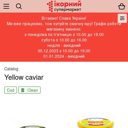
Вітаємо! Слава Україні!
Ми вже працюємо, тож купуйте смачну ікру! Графік роботи
магазину змінено:
з понеділка по п'ятницю з 10.00 до 19.00
субота з 10.00 до 16.00
неділя - вихідний
30.12.2023 з 10.00 до 19.00
01.01.2024 - вихідний
Catalog
Yellow caviar
Cod
Clean