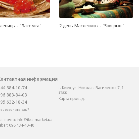
леницы - "Лакомка"
2 день Масленицы - "Заигрыш"
Контактная информация
044 384-10-74
г. Киев, ул. Николая Василенко, 7, 1
этаж
096 883-84-03
Карта проезда
095 632-18-34
ерезвонить вам?
л. почта:
info@ikra-market.ua
iber:
096 434-40-40