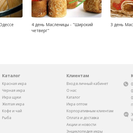
 Одессе
4 день Масленицы - "Широкий
3 день Мас
четверг"
Каталог
Клиентам
Красная икра
Вход в личный кабинет
Черная икра
О нас
Икра щуки
Каталог
Желтая икра
Икра оптом
П
Кофе и чай
Корпоративным клиентам
Э
Рыба
Оплата и доставка
V
Акции и новости
Энциклопедия икры