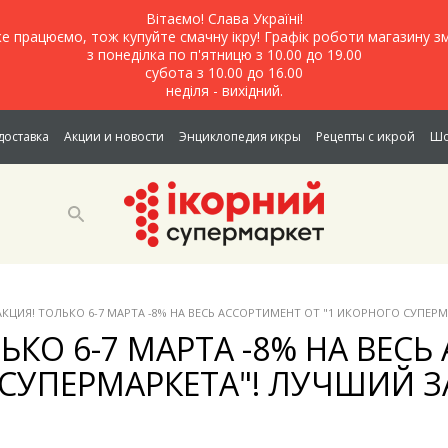
Вітаємо! Слава Україні!
е працюємо, тож купуйте смачну ікру! Графік роботи магазину зм
з понеділка по п'ятницю з 10.00 до 19.00
субота з 10.00 до 16.00
неділя - вихідний.
доставка
Акции и новости
Энциклопедия икры
Рецепты с икрой
Шо
АКЦИЯ! ТОЛЬКО 6-7 МАРТА -8% НА ВЕСЬ АССОРТИМЕНТ ОТ "1 ИКОРНОГО СУПЕРМ
ЬКО 6-7 МАРТА -8% НА ВЕСЬ
СУПЕРМАРКЕТА"! ЛУЧШИЙ ЗА