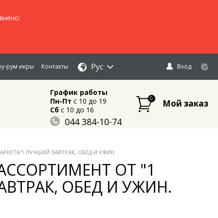
інено:
Рус
у-рум икры
Контакты
Вход
График работы
0
Пн-Пт
c 10 до 19
Мой заказ
Сб
c 10 до 16
044 384-10-74
096 883-84-03
095 632-18-34
АРКЕТА"! ЛУЧШИЙ ЗАВТРАК, ОБЕД И УЖИН.
 АССОРТИМЕНТ ОТ "1
ВТРАК, ОБЕД И УЖИН.