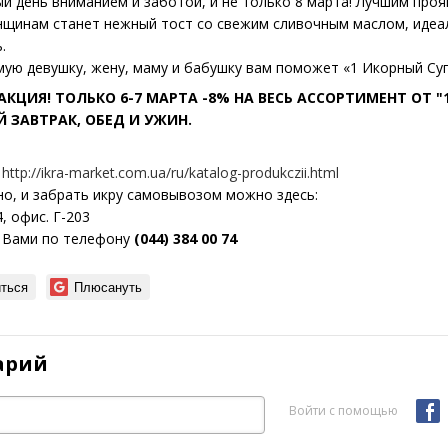
й день вниманием и заботой, и не только 8 марта! Лучшим про
щинам станет нежный тост со свежим сливочным маслом, идеа
.
ую девушку, жену, маму и бабушку вам поможет «1 Икорный С
АКЦИЯ! ТОЛЬКО 6-7 МАРТА -8% НА ВЕСЬ АССОРТИМЕНТ ОТ "
 ЗАВТРАК, ОБЕД И УЖИН.
:
http://ikra-market.com.ua/ru/katalog-produkczii.html
но, и забрать икру самовывозом можно здесь:
, офис. Г-203
с Вами по телефону
(044) 384 00 74
ться
Плюсануть
арий
Войти с помощью