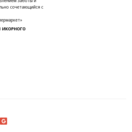
явлением заботы и
льно сочетающийся с
упермаркет»
1 ИКОРНОГО