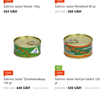
Salmon caviar Nerest 100g
Salmon caviar Morekhod 80 gr
424 UAH
369 UAH
440 UAH
Hit
Sale
Sale
Salmon caviar Tyhookeanskaya
Salmon caviar Ikornye tradicii 120
100 gr
gr
449 UAH
539 UAH
545 UAH
Out of stock
645 UAH
Out of stock