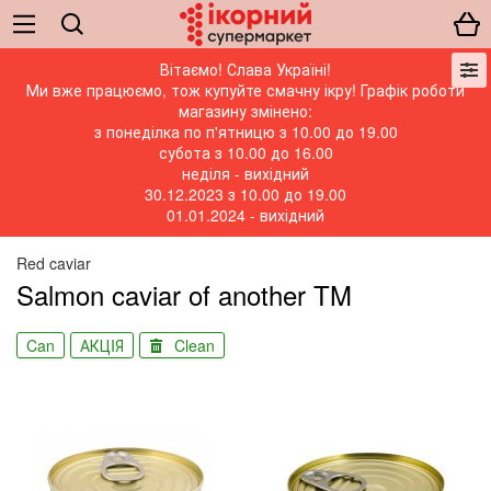
Вітаємо! Слава Україні!
Ми вже працюємо, тож купуйте смачну ікру! Графік роботи
магазину змінено:
з понеділка по п'ятницю з 10.00 до 19.00
субота з 10.00 до 16.00
неділя - вихідний
30.12.2023 з 10.00 до 19.00
01.01.2024 - вихідний
Red caviar
Salmon caviar of another TM
Can
АКЦIЯ
Clean