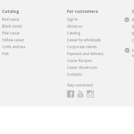
Catalog
For customers
Red caviar
Sign in
Black caviar
About us
Pike caviar
Catalog
Yellow caviar
Caviar by wholesale
C
Coffe and tea
Corporate clients
E
Fish
Payment and delivery
V
Caviar Recipes
Caviar showroom
Contacts
Stay connected
ндивидуальные скидки и предложения
от 1 Икорного Супермарке