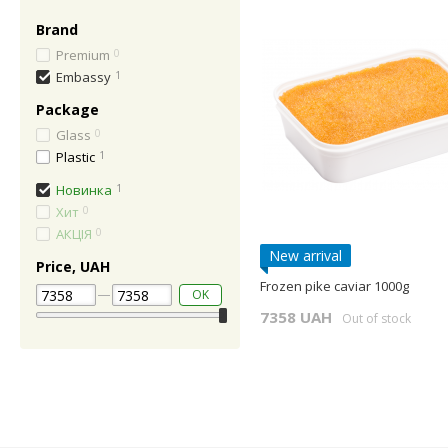
Brand
Premium
0
Embassy
1
Package
Glass
0
Plastic
1
Новинка
1
Хит
0
АКЦIЯ
0
New arrival
Price, UAH
Frozen pike caviar 1000g
OK
7358 UAH
Out of stock