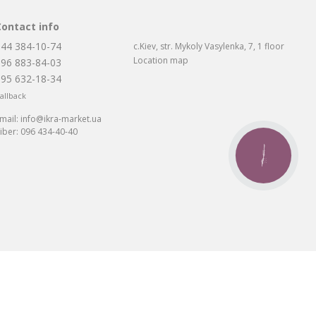
Contact info
044 384-10-74
c.Kiev, str. Mykoly Vasylenka, 7, 1 floor
Location map
096 883-84-03
095 632-18-34
allback
mail:
info@ikra-market.ua
iber:
096 434-40-40
CALL
BUTTON
та: