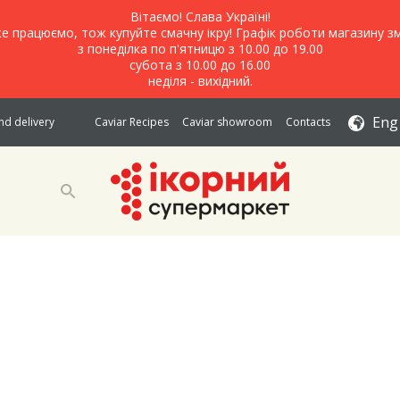
Вітаємо! Слава Україні!
е працюємо, тож купуйте смачну ікру! Графік роботи магазину зм
з понеділка по п'ятницю з 10.00 до 19.00
субота з 10.00 до 16.00
неділя - вихідний.
Eng
d delivery
Caviar Recipes
Caviar showroom
Contacts