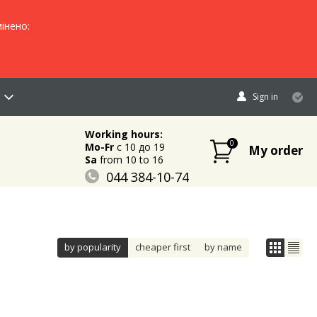
інено:
Sign in
Working hours:
0
Mo-Fr
c 10 до 19
My order
Sa
from 10 to 16
044 384-10-74
096 883-84-03
095 632-18-34
by popularity
cheaper first
by name