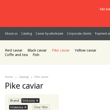
Ми вж
About us
Catalog
Caviar by wholesale
Corporate clients
Payment an
Red caviar
Black caviar
Pike caviar
Yellow caviar
Coffe and tea
Fish
Home
Catalog
Pike caviar
Pike caviar
Brand:
Embassy
Новинка
Clear filter