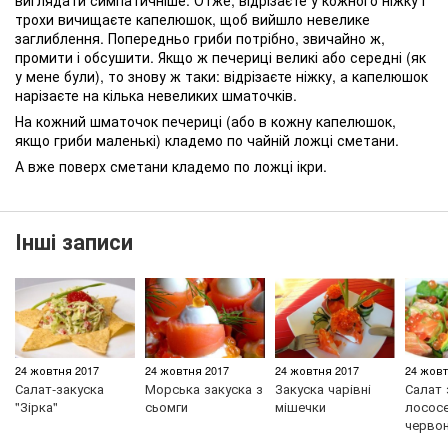
виглядати симпатичніше. Отже, відрізаєте у кожного ніжку і
трохи вичищаєте капелюшок, щоб вийшло невелике
заглиблення. Попередньо гриби потрібно, звичайно ж,
промити і обсушити. Якщо ж печериці великі або середні (як
у мене були), то знову ж таки: відрізаєте ніжку, а капелюшок
нарізаєте на кілька невеликих шматочків.
На кожний шматочок печериці (або в кожну капелюшок,
якщо гриби маленькі) кладемо по чайній ложці сметани.
А вже поверх сметани кладемо по ложці ікри.
Інші записи
24 жовтня 2017
24 жовтня 2017
24 жовтня 2017
24 жовт
Салат-закуска
Морська закуска з
Закуска чарівні
Салат 
"Зірка"
сьомги
мішечки
лососе
черво