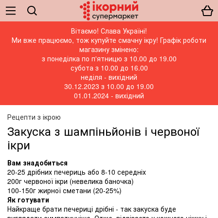
Вітаємо! Слава Україні!
Ми вже працюємо, тож купуйте смачну ікру! Графік роботи
магазину змінено:
з понеділка по п'ятницю з 10.00 до 19.00
субота з 10.00 до 16.00
неділя - вихідний
30.12.2023 з 10.00 до 19.00
01.01.2024 - вихідний
Рецепти з ікрою
Закуска з шампіньйонів і червоної
ікри
Вам знадобиться
20-25 дрібних печериць або 8-10 середніх
200г червоної ікри (невелика баночка)
100-150г жирної сметани (20-25%)
Як готувати
Найкраще брати печериці дрібні - так закуска буде