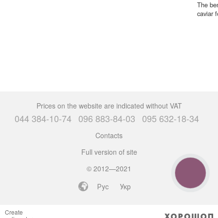
The ben
caviar f
Prices on the website are indicated without VAT
044 384-10-74
096 883-84-03
095 632-18-34
Contacts
Full version of site
© 2012—2021
CALL
BUTTON
Рус
Укр
Create