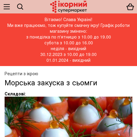
Вітаємо! Слава Україні!
Ми вже працюємо, тож купуйте смачну ікру! Графік роботи
магазину змінено:
з понеділка по п'ятницю з 10.00 до 19.00
субота з 10.00 до 16.00
неділя - вихідний
30.12.2023 з 10.00 до 19.00
01.01.2024 - вихідний
Рецепти з ікрою
Морська закуска з сьомги
Складові
: