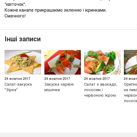
"квіточок".
Кожне канапе прикрашаємо зеленню і ікринками.
Смачного!
Інші записи
24 жовтня 2017
24 жовтня 2017
24 жовтня 2017
24 жовт
Салат-закуска
Закуска чарівні
Салат з авокадо,
Оригін
"Зірка"
мішечки
лососем і
на пиві
червоною ікрою
червон
лосос