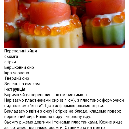
Перепелині яйця
сьомга
огірки
Вершковий сир
Ікра червона
Твердий сир
Зелень за смаком
Інструкція
:
Варимо яйця перепелині, потім чистимо їх.
Нарізаємо пластинками сир (в 1 см), з пластинок формочкой
видавлюємо "квіти". Цією ж формою ріжемо огірки.
Викладаємо квіти з сиру і огірків на блюдо, кладемо поверх
вершковий сир. Навколо сиру - червону ікру.
Сьомгу ріжемо довгими і тонкими пластинками. Кожне яйце
загортаємо платівкою сьомги. Ставимо їх на центр