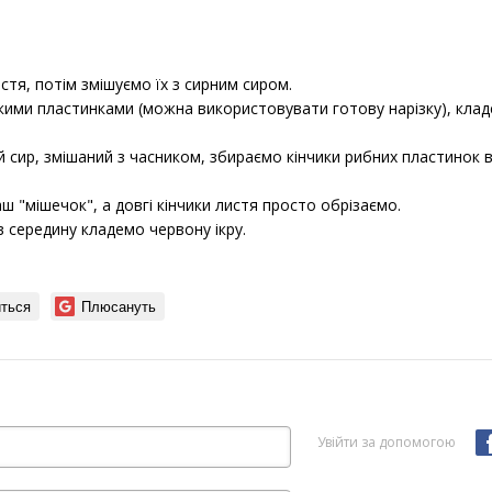
стя, потім змішуємо їх з сирним сиром.
ими пластинками (можна використовувати готову нарізку), клад
 сир, змішаний з часником, збираємо кінчики рибних пластинок в
ш "мішечок", а довгі кінчики листя просто обрізаємо.
в середину кладемо червону ікру.
ться
Плюсануть
Увійти за допомогою