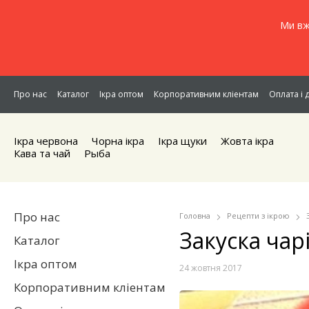
Ми вж
Про нас
Каталог
Ікра оптом
Корпоративним кліентам
Оплата і 
Ікра червона
Чорна iкра
Iкра щуки
Жовта iкра
Кава та чай
Рыба
Про нас
Головна
Рецепти з ікрою
Закуска чар
Каталог
Ікра оптом
24 жовтня 2017
Корпоративним кліентам