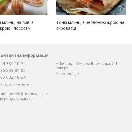
 млинці на пиві з
Тонкі млинці з червоною ікрою на
крою і лососем
сироватці
Контактна інформація
044 384-10-74
м. Київ, вул. Миколи Василенка, 7, 1
поверх
096 883-84-03
Мапа проїзду
095 632-18-34
ередзвонити вам?
Е-пошта:
info@ikra-market.ua
iber:
096 434-40-40