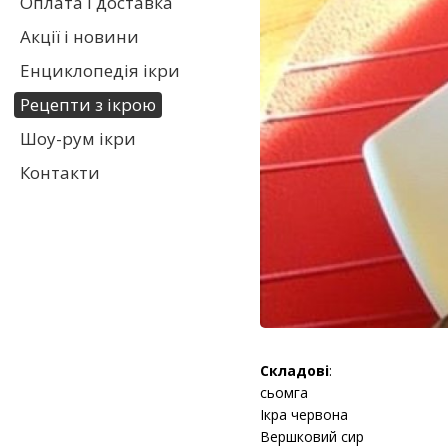
Оплата і доставка
Акції і новини
Енциклопедія ікри
Рецепти з ікрою
Шоу-рум ікри
Контакти
Складові
:
сьомга
Ікра червона
Вершковий сир