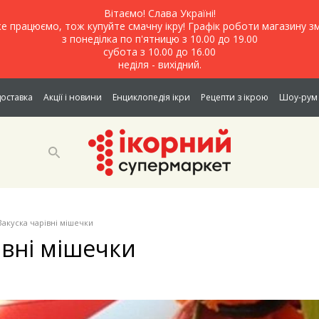
Вітаємо! Слава Україні!
е працюємо, тож купуйте смачну ікру! Графік роботи магазину зм
з понеділка по п'ятницю з 10.00 до 19.00
субота з 10.00 до 16.00
неділя - вихідний.
доставка
Акції і новини
Енциклопедія ікри
Рецепти з ікрою
Шоу-рум 
Закуска чарівні мішечки
івні мішечки