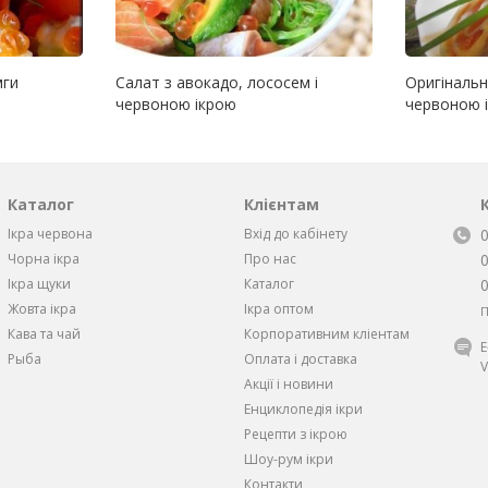
мги
Салат з авокадо, лососем і
Оригінальні
червоною ікрою
червоною і
Каталог
Клієнтам
Ікра червона
Вхід до кабінету
Чорна iкра
Про нас
Iкра щуки
Каталог
Жовта iкра
Ікра оптом
П
Кава та чай
Корпоративним кліентам
Рыба
Оплата і доставка
V
Акції і новини
Енциклопедія ікри
Рецепти з ікрою
Шоу-рум ікри
Контакти