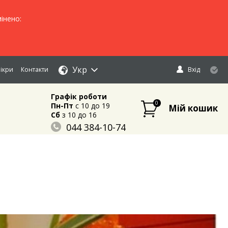
інено:
Укр
ікри
Контакти
Вхід
Графік роботи
0
Пн-Пт
c 10 до 19
Мій кошик
Сб
з 10 до 16
044 384-10-74
096 883-84-03
095 632-18-34