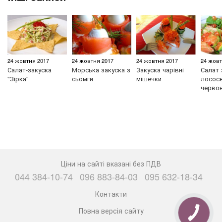
24 жовтня 2017
24 жовтня 2017
24 жовтня 2017
24 жовт
Салат-закуска
Морська закуска з
Закуска чарівні
Салат 
"Зірка"
сьомги
мішечки
лососе
черво
Ціни на сайті вказані без ПДВ
044 384-10-74
096 883-84-03
095 632-18-34
Контакти
Повна версія сайту
КНОПКА
ЗВ'ЯЗКУ