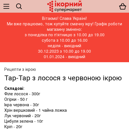
Вітаємо! Слава Україні!
Ми вже працюємо, тож купуйте смачну ікру! Графік роботи
магазину змінено:
з понеділка по п'ятницю з 10.00 до 19.00
субота з 10.00 до 16.00
неділя - вихідний
30.12.2023 з 10.00 до 19.00
01.01.2024 - вихідний
Рецепти з ікрою
Тар-Тар з лосося з червоною ікрою
Складові
:
Філе лосося - 300г
Огірки - 50 г
Ікра червона - 30г
Хрін вершковий - 1 чайна ложка
Лук червоний - 20г
Цибуля зелена - 10г
Кріп - 20г