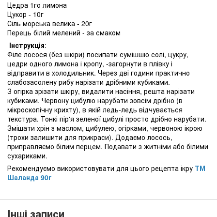
Цедра 1го лимона
Цукор - 10г
Сіль морська велика - 20г
Перець білий мелений - за смаком
Інструкція
:
Філе лосося (без шкіри) посипати сумішшю солі, цукру,
цедри одного лимона і кропу, -загорнути в плівку і
відправити в холодильник. Через дві години практично
слабозасолену рибу нарізати дрібними кубиками.
З огірка зрізати шкіру, видалити насіння, решта нарізати
кубиками. Червону цибулю нарубати зовсім дрібно (в
мікроскопічну крихту), в якій ледь-ледь відчувається
текстура. Тонкі пір'я зеленої цибулі просто дрібно нарубати.
Змішати хрін з маслом, цибулею, огірками, червоною ікрою
(трохи залишити для прикраси). Додаємо лосось,
приправляємо білим перцем. Подавати з житніми або білими
сухариками.
Рекомендуємо використовувати для цього рецепта ікру
ТМ
Шаланда 90г
Інші записи